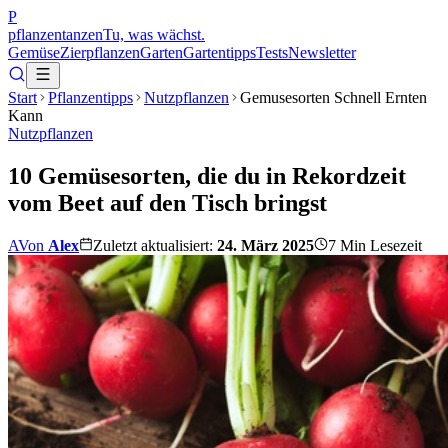
P
pflanzentanzen
Tu, was wächst.
Gemüse
Zierpflanzen
Garten
Gartentipps
Tests
Newsletter
Start
Pflanzentipps
Nutzpflanzen
Gemusesorten Schnell Ernten
Kann
Nutzpflanzen
10 Gemüsesorten, die du in Rekordzeit
vom Beet auf den Tisch bringst
A
Von
Alex
Zuletzt aktualisiert:
24. März 2025
7
Min Lesezeit