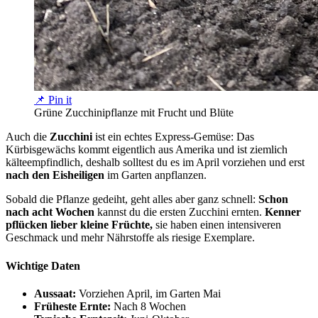
📌 Pin it
Grüne Zucchinipflanze mit Frucht und Blüte
Auch die
Zucchini
ist ein echtes Express-Gemüse: Das
Kürbisgewächs kommt eigentlich aus Amerika und ist ziemlich
kälteempfindlich, deshalb solltest du es im April vorziehen und erst
nach den Eisheiligen
im Garten anpflanzen.
Sobald die Pflanze gedeiht, geht alles aber ganz schnell:
Schon
nach acht Wochen
kannst du die ersten Zucchini ernten.
Kenner
pflücken lieber kleine Früchte,
sie haben einen intensiveren
Geschmack und mehr Nährstoffe als riesige Exemplare.
Wichtige Daten
Aussaat:
Vorziehen April, im Garten Mai
Früheste Ernte:
Nach 8 Wochen