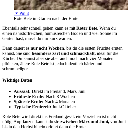
📌 Pin it
Rote Bete im Garten nach der Ernte
Ebenfalls sehr schnell gehen kann es mit
Roter Bete.
Wenn du
einen nährstoffreichen, humusreichen Boden und viel Sonne im
Garten hast, musst du nur kurz warten.
Dann dauert es
nur acht Wochen,
bis du die ersten Früchte ernten
kannst. Sie sind
besonders zart und schmackhaft,
ideal für die
Küche. Du kannst aber sie aber auch noch nach vier Monaten
pflücken, ältere Rote Bete ist jedoch deutlich härter und
schrumpeliger.
Wichtige Daten
Aussaat:
Direkt im Freiland, März-Juni
Früheste Ernte:
Nach 8 Wochen
Späteste Ernte:
Nach 4 Monaten
Typische Erntezeit:
Juni-Oktober
Rote Bete wird direkt ins Freiland gesät, ein Vorziehen ist nicht
nötig. Anpflanzen kannst du sie
zwischen März und Juni,
von Juni
bis in den Herbst hinein erfolgt dann die Ernte.