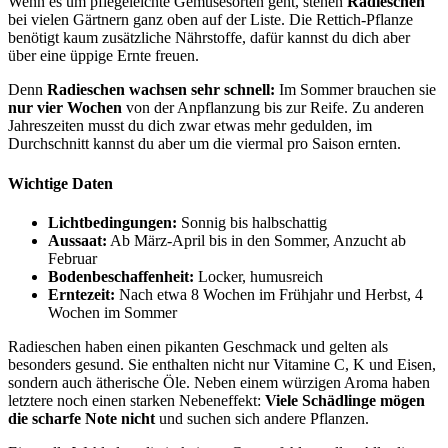
Wenn es um pflegeleichte Gemüsesorten geht, stehen
Radieschen
bei vielen Gärtnern ganz oben auf der Liste. Die Rettich-Pflanze
benötigt kaum zusätzliche Nährstoffe, dafür kannst du dich aber
über eine üppige Ernte freuen.
Denn
Radieschen wachsen sehr schnell:
Im Sommer brauchen sie
nur vier Wochen
von der Anpflanzung bis zur Reife. Zu anderen
Jahreszeiten musst du dich zwar etwas mehr gedulden, im
Durchschnitt kannst du aber um die viermal pro Saison ernten.
Wichtige Daten
Lichtbedingungen:
Sonnig bis halbschattig
Aussaat:
Ab März-April bis in den Sommer, Anzucht ab
Februar
Bodenbeschaffenheit:
Locker, humusreich
Erntezeit:
Nach etwa 8 Wochen im Frühjahr und Herbst, 4
Wochen im Sommer
Radieschen haben einen pikanten Geschmack und gelten als
besonders gesund. Sie enthalten nicht nur Vitamine C, K und Eisen,
sondern auch ätherische Öle. Neben einem würzigen Aroma haben
letztere noch einen starken Nebeneffekt:
Viele Schädlinge mögen
die scharfe Note nicht
und suchen sich andere Pflanzen.