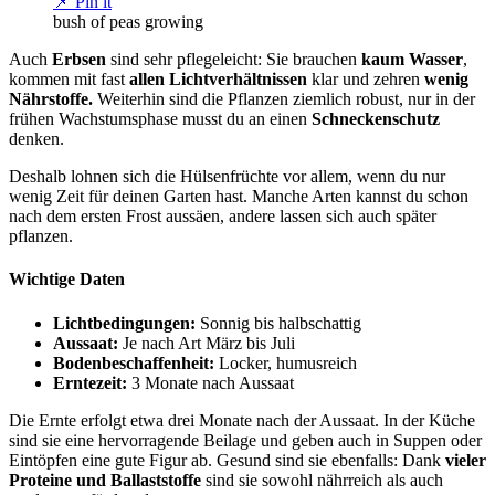
📌 Pin it
bush of peas growing
Auch
Erbsen
sind sehr pflegeleicht: Sie brauchen
kaum Wasser
,
kommen mit fast
allen Lichtverhältnissen
klar und zehren
wenig
Nährstoffe.
Weiterhin sind die Pflanzen ziemlich robust, nur in der
frühen Wachstumsphase musst du an einen
Schneckenschutz
denken.
Deshalb lohnen sich die Hülsenfrüchte vor allem, wenn du nur
wenig Zeit für deinen Garten hast. Manche Arten kannst du schon
nach dem ersten Frost aussäen, andere lassen sich auch später
pflanzen.
Wichtige Daten
Lichtbedingungen:
Sonnig bis halbschattig
Aussaat:
Je nach Art März bis Juli
Bodenbeschaffenheit:
Locker, humusreich
Erntezeit:
3 Monate nach Aussaat
Die Ernte erfolgt etwa drei Monate nach der Aussaat. In der Küche
sind sie eine hervorragende Beilage und geben auch in Suppen oder
Eintöpfen eine gute Figur ab. Gesund sind sie ebenfalls: Dank
vieler
Proteine und Ballaststoffe
sind sie sowohl nährreich als auch