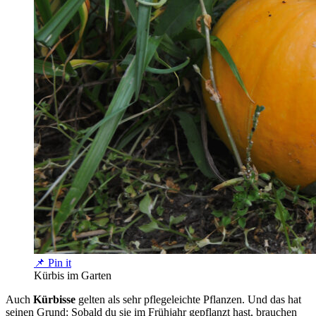
📌 Pin it
Kürbis im Garten
Auch
Kürbisse
gelten als sehr pflegeleichte Pflanzen. Und das hat
seinen Grund: Sobald du sie im Frühjahr gepflanzt hast, brauchen