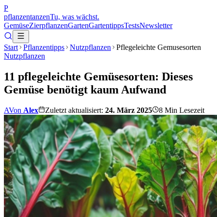
P
pflanzentanzen
Tu, was wächst.
Gemüse
Zierpflanzen
Garten
Gartentipps
Tests
Newsletter
Start
Pflanzentipps
Nutzpflanzen
Pflegeleichte Gemusesorten
Nutzpflanzen
11 pflegeleichte Gemüsesorten: Dieses
Gemüse benötigt kaum Aufwand
A
Von
Alex
Zuletzt aktualisiert:
24. März 2025
8
Min Lesezeit