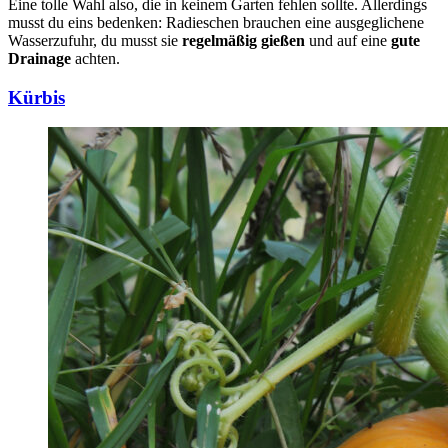
Eine tolle Wahl also, die in keinem Garten fehlen sollte. Allerdings
musst du eins bedenken: Radieschen brauchen eine ausgeglichene
Wasserzufuhr, du musst sie
regelmäßig gießen
und auf eine
gute
Drainage
achten.
Kürbis