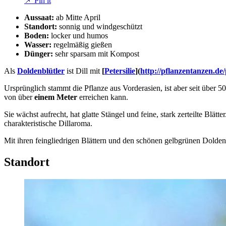
📌 Pin it
Aussaat:
ab Mitte April
Standort:
sonnig und windgeschützt
Boden:
locker und humos
Wasser:
regelmäßig gießen
Dünger:
sehr sparsam mit Kompost
Als
Doldenblütler
ist Dill mit
[
Petersilie
](
http://pflanzentanzen.de/
Ursprünglich stammt die Pflanze aus Vorderasien, ist aber seit über 5
von über
einem Meter
erreichen kann.
Sie wächst aufrecht, hat glatte Stängel und feine, stark zerteilte Blät
charakteristische Dillaroma.
Mit ihren feingliedrigen Blättern und den schönen gelbgrünen Dolde
Standort