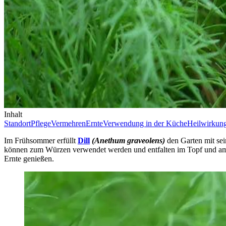
Inhalt
Standort
Pflege
Vermehren
Ernte
Verwendung in der Küche
Heilwirkun
Im Frühsommer erfüllt
Dill
(Anethum graveolens)
den Garten mit sei
können zum Würzen verwendet werden und entfalten im Topf und am Te
Ernte genießen.