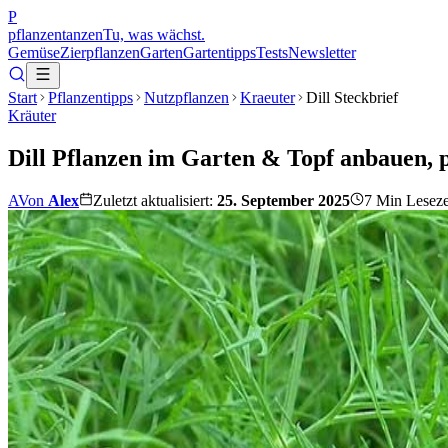
P
pflanzentanzen
Tu, was wächst.
Gemüse
Zierpflanzen
Garten
Gartentipps
Tests
Newsletter
Start
Pflanzentipps
Nutzpflanzen
Kraeuter
Dill Steckbrief
Kräuter
Dill Pflanzen im Garten & Topf anbauen, 
A
Von
Alex
Zuletzt aktualisiert:
25. September 2025
7
Min Leseze