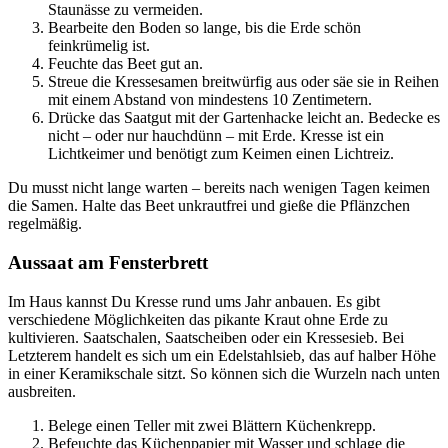
Staunässe zu vermeiden.
Bearbeite den Boden so lange, bis die Erde schön
feinkrümelig ist.
Feuchte das Beet gut an.
Streue die Kressesamen breitwürfig aus oder säe sie in Reihen
mit einem Abstand von mindestens 10 Zentimetern.
Drücke das Saatgut mit der Gartenhacke leicht an. Bedecke es
nicht – oder nur hauchdünn – mit Erde. Kresse ist ein
Lichtkeimer und benötigt zum Keimen einen Lichtreiz.
Du musst nicht lange warten – bereits nach wenigen Tagen keimen
die Samen. Halte das Beet unkrautfrei und gieße die Pflänzchen
regelmäßig.
Aussaat am Fensterbrett
Im Haus kannst Du Kresse rund ums Jahr anbauen. Es gibt
verschiedene Möglichkeiten das pikante Kraut ohne Erde zu
kultivieren. Saatschalen, Saatscheiben oder ein Kressesieb. Bei
Letzterem handelt es sich um ein Edelstahlsieb, das auf halber Höhe
in einer Keramikschale sitzt. So können sich die Wurzeln nach unten
ausbreiten.
Belege einen Teller mit zwei Blättern Küchenkrepp.
Befeuchte das Küchenpapier mit Wasser und schlage die