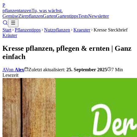
P
pflanzentanzen
Tu, was wächst.
Gemüse
Zierpflanzen
Garten
Gartentipps
Tests
Newsletter
Start
Pflanzentipps
Nutzpflanzen
Kraeuter
Kresse Steckbrief
Kräuter
Kresse pflanzen, pflegen & ernten | Ganz
einfach
A
Von
Alex
Zuletzt aktualisiert:
25. September 2025
7
Min
Lesezeit