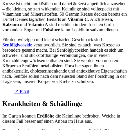
Kresse ist nicht nur köstlich und dabei äußerst appetitlich anzusehen
– die kleinen, so zart wirkenden Keimlinge sind vollgepackt mit
Vitaminen und Mineralstoffen. 50 Gramm Kresse decken bereits ein
Drittel Deines täglichen Bedarfs an
Vitamin C
. Auch
Eisen,
Kalzium
und
Vitamin A
sind reichlich in dem frischen Grün
vorhanden. Sogar mit
Folsäure
kann Lepidium sativum dienen.
Für den würzigen und leicht scharfen Geschmack sind
Senfölglycoside
verantwortlich. Sie sind es auch, was Kresse so
besonders gesund macht. Bei Senfölglycosiden handelt es sich um
schwefel- und stickstoffhaltige Verbindungen, die in vielen
Kreuzblütengewächsen enthalten sind. Sie werden von unserem
Körper zu Senfölen metabolisiert. Forscher sagen ihnen
antibakterielle, cholesterinsenkende und antioxidative Eigenschaften
nach. Senföle sollen nach dem neuesten Stand der Forschung in der
Lage sein, unseren Körper vor Krebs zu schützen.
📌 Pin it
Krankheiten & Schädlinge
Im Garten können
Erdflöhe
die Keimlinge bedrohen. Weiche in
diesem Fall besser auf einen Anbau im Haus aus.