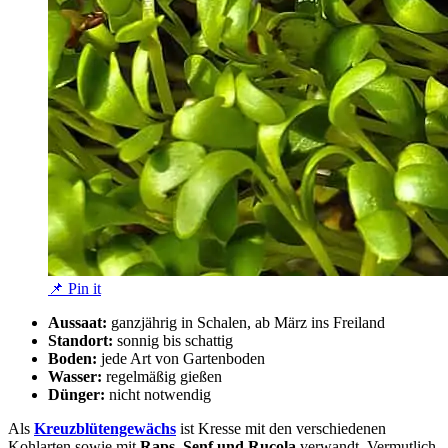
📌 Pin it
Aussaat:
ganzjährig in Schalen, ab März ins Freiland
Standort:
sonnig bis schattig
Boden:
jede Art von Gartenboden
Wasser:
regelmäßig gießen
Dünger:
nicht notwendig
Als
Kreuzblütengewächs
ist Kresse mit den verschiedenen
Kohlarten sowie mit
Raps, Senf und Rucola
verwandt. Vermutlich