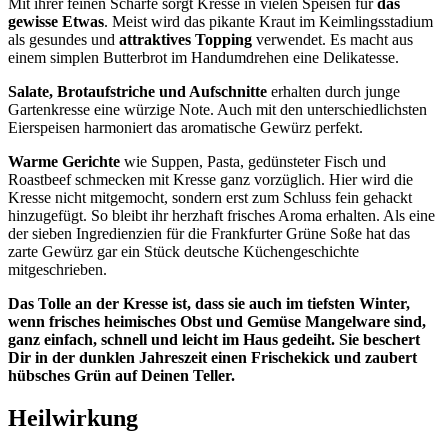
Mit ihrer feinen Schärfe sorgt Kresse in vielen Speisen für
das
gewisse Etwas
. Meist wird das pikante Kraut im Keimlingsstadium
als gesundes und
attraktives Topping
verwendet. Es macht aus
einem simplen Butterbrot im Handumdrehen eine Delikatesse.
Salate, Brotaufstriche und Aufschnitte
erhalten durch junge
Gartenkresse eine würzige Note. Auch mit den unterschiedlichsten
Eierspeisen harmoniert das aromatische Gewürz perfekt.
Warme Gerichte
wie Suppen, Pasta, gedünsteter Fisch und
Roastbeef schmecken mit Kresse ganz vorzüglich. Hier wird die
Kresse nicht mitgemocht, sondern erst zum Schluss fein gehackt
hinzugefügt. So bleibt ihr herzhaft frisches Aroma erhalten. Als eine
der sieben Ingredienzien für die Frankfurter Grüne Soße hat das
zarte Gewürz gar ein Stück deutsche Küchengeschichte
mitgeschrieben.
Das Tolle an der Kresse ist, dass sie auch im tiefsten Winter,
wenn frisches heimisches Obst und Gemüse Mangelware sind,
ganz einfach, schnell und leicht im Haus gedeiht. Sie beschert
Dir in der dunklen Jahreszeit einen Frischekick und zaubert
hübsches Grün auf Deinen Teller.
Heilwirkung