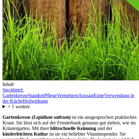
Inhalt
Steckbrief:
Gartenkresse
Standort
Pflege
Vermehren
Aussaat
Ernte
Verwendung in
der Küche
Heilwirkung
+
1
weitere
Gartenkresse
(Lepidium sativum)
ist ein ausgesprochen praktisches
Kraut. Sie lässt sich auf der Fensterbank genauso gut ziehen, wie im
Kräutergarten. Mit ihrer
blitzschnelle Keimung
und der
kinderleichten Kultur
ist sie ein beliebter Vitaminspender. Sie