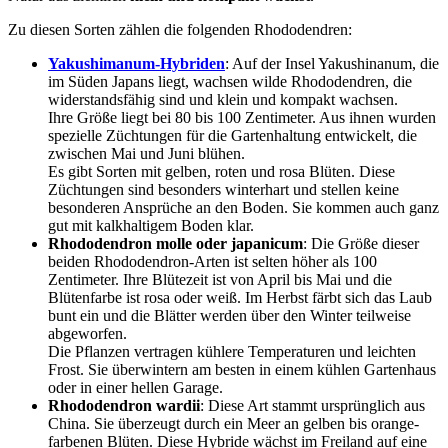
Zu diesen Sorten zählen die folgenden Rhododendren:
Yakushimanum-Hybriden
: Auf der Insel Yakushinanum, die
im Süden Japans liegt, wachsen wilde Rhododendren, die
widerstandsfähig sind und klein und kompakt wachsen.
Ihre Größe liegt bei 80 bis 100 Zentimeter. Aus ihnen wurden
spezielle Züchtungen für die Gartenhaltung entwickelt, die
zwischen Mai und Juni blühen.
Es gibt Sorten mit gelben, roten und rosa Blüten. Diese
Züchtungen sind besonders winterhart und stellen keine
besonderen Ansprüche an den Boden. Sie kommen auch ganz
gut mit kalkhaltigem Boden klar.
Rhododendron molle oder japanicum
: Die Größe dieser
beiden Rhododendron-Arten ist selten höher als 100
Zentimeter. Ihre Blütezeit ist von April bis Mai und die
Blütenfarbe ist rosa oder weiß. Im Herbst färbt sich das Laub
bunt ein und die Blätter werden über den Winter teilweise
abgeworfen.
Die Pflanzen vertragen kühlere Temperaturen und leichten
Frost. Sie überwintern am besten in einem kühlen Gartenhaus
oder in einer hellen Garage.
Rhododendron wardii
: Diese Art stammt ursprünglich aus
China. Sie überzeugt durch ein Meer an gelben bis orange-
farbenen Blüten. Diese Hybride wächst im Freiland auf eine