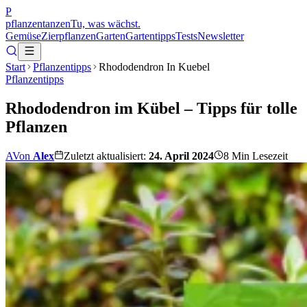
P
pflanzentanzen
Tu, was wächst.
Gemüse
Zierpflanzen
Garten
Gartentipps
Tests
Newsletter
Start
Pflanzentipps
Rhododendron In Kuebel
Pflanzentipps
Rhododendron im Kübel – Tipps für tolle
Pflanzen
A
Von
Alex
Zuletzt aktualisiert:
24. April 2024
8
Min Lesezeit