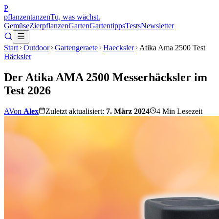
P
pflanzentanzen
Tu, was wächst.
Gemüse
Zierpflanzen
Garten
Gartentipps
Tests
Newsletter
Start
Outdoor
Gartengeraete
Haecksler
Atika Ama 2500 Test
Häcksler
Der Atika AMA 2500 Messerhäcksler im
Test 2026
A
Von
Alex
Zuletzt aktualisiert:
7. März 2024
4
Min Lesezeit