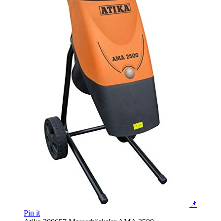
📌
Pin it