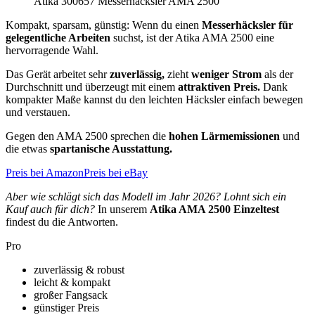
Atika 300657 Messerhäcksler AMA 2500
Kompakt, sparsam, günstig: Wenn du einen
Messerhäcksler für
gelegentliche Arbeiten
suchst, ist der Atika AMA 2500 eine
hervorragende Wahl.
Das Gerät arbeitet sehr
zuverlässig,
zieht
weniger Strom
als der
Durchschnitt und überzeugt mit einem
attraktiven Preis.
Dank
kompakter Maße kannst du den leichten Häcksler einfach bewegen
und verstauen.
Gegen den AMA 2500 sprechen die
hohen Lärmemissionen
und
die etwas
spartanische Ausstattung.
Preis bei Amazon
Preis bei eBay
Aber wie schlägt sich das Modell im Jahr 2026? Lohnt sich ein
Kauf auch für dich?
In unserem
Atika AMA 2500 Einzeltest
findest du die Antworten.
Pro
zuverlässig & robust
leicht & kompakt
großer Fangsack
günstiger Preis