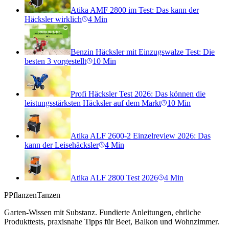
Atika AMF 2800 im Test: Das kann der
Häcksler wirklich
4
Min
Benzin Häcksler mit Einzugswalze Test: Die
besten 3 vorgestellt
10
Min
Profi Häcksler Test 2026: Das können die
leistungsstärksten Häcksler auf dem Markt
10
Min
Atika ALF 2600-2 Einzelreview 2026: Das
kann der Leisehäcksler
4
Min
Atika ALF 2800 Test 2026
4
Min
P
PflanzenTanzen
Garten-Wissen mit Substanz. Fundierte Anleitungen, ehrliche
Produkttests, praxisnahe Tipps für Beet, Balkon und Wohnzimmer.