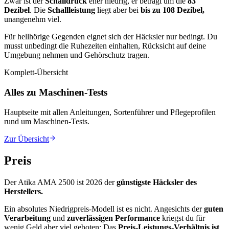
Zwar ist der
Schalldruck
eher niedrig, er beträgt um die
83
Dezibel
. Die
Schallleistung
liegt aber bei
bis zu 108 Dezibel,
unangenehm viel.
Für hellhörige Gegenden eignet sich der Häcksler nur bedingt. Du
musst unbedingt die Ruhezeiten einhalten, Rücksicht auf deine
Umgebung nehmen und Gehörschutz tragen.
Komplett-Übersicht
Alles zu Maschinen-Tests
Hauptseite mit allen Anleitungen, Sortenführer und Pflegeprofilen
rund um
Maschinen-Tests
.
Zur Übersicht
Preis
Der Atika AMA 2500 ist 2026 der
günstigste Häcksler des
Herstellers.
Ein absolutes Niedrigpreis-Modell ist es nicht. Angesichts der
guten
Verarbeitung
und
zuverlässigen Performance
kriegst du für
wenig Geld aber viel geboten: Das
Preis-Leistungs-Verhältnis ist