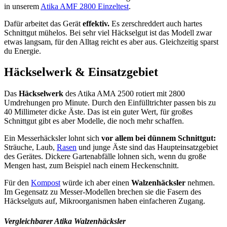
in unserem
Atika AMF 2800 Einzeltest
.
Dafür arbeitet das Gerät
effektiv.
Es zerschreddert auch hartes
Schnittgut mühelos. Bei sehr viel Häckselgut ist das Modell zwar
etwas langsam, für den Alltag reicht es aber aus. Gleichzeitig sparst
du Energie.
Häckselwerk & Einsatzgebiet
Das
Häckselwerk
des Atika AMA 2500 rotiert mit 2800
Umdrehungen pro Minute. Durch den Einfülltrichter passen bis zu
40 Millimeter dicke Äste. Das ist ein guter Wert, für großes
Schnittgut gibt es aber Modelle, die noch mehr schaffen.
Ein Messerhäcksler lohnt sich
vor allem bei dünnem Schnittgut:
Sträuche, Laub,
Rasen
und junge Äste sind das Haupteinsatzgebiet
des Gerätes. Dickere Gartenabfälle lohnen sich, wenn du große
Mengen hast, zum Beispiel nach einem Heckenschnitt.
Für den
Kompost
würde ich aber einen
Walzenhäcksler
nehmen.
Im Gegensatz zu Messer-Modellen brechen sie die Fasern des
Häckselguts auf, Mikroorganismen haben einfacheren Zugang.
Vergleichbarer Atika Walzenhäcksler