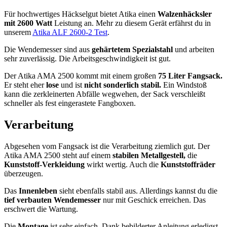
Für hochwertiges Häckselgut bietet Atika einen
Walzenhäcksler
mit 2600 Watt
Leistung an. Mehr zu diesem Gerät erfährst du in
unserem
Atika ALF 2600-2 Test
.
Die Wendemesser sind aus
gehärtetem Spezialstahl
und arbeiten
sehr zuverlässig. Die Arbeitsgeschwindigkeit ist gut.
Der Atika AMA 2500 kommt mit einem großen
75 Liter Fangsack.
Er steht eher
lose
und ist
nicht sonderlich stabil.
Ein Windstoß
kann die zerkleinerten Abfälle wegwehen, der Sack verschleißt
schneller als fest eingerastete Fangboxen.
Verarbeitung
Abgesehen vom Fangsack ist die Verarbeitung ziemlich gut. Der
Atika AMA 2500 steht auf einem
stabilen Metallgestell,
die
Kunststoff-Verkleidung
wirkt wertig. Auch die
Kunststoffräder
überzeugen.
Das
Innenleben
sieht ebenfalls stabil aus. Allerdings kannst du die
tief verbauten Wendemesser
nur mit Geschick erreichen. Das
erschwert die Wartung.
Die
Montage
ist sehr einfach. Dank bebilderter Anleitung erledigst