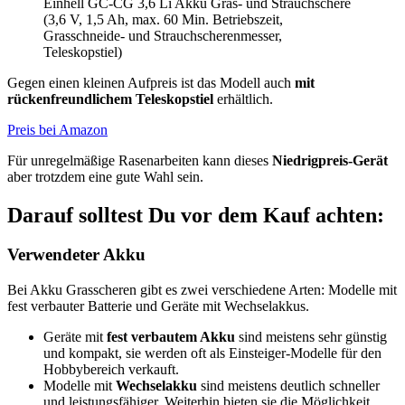
Einhell GC-CG 3,6 Li Akku Gras- und Strauchschere
(3,6 V, 1,5 Ah, max. 60 Min. Betriebszeit,
Grasschneide- und Strauchscherenmesser,
Teleskopstiel)
Gegen einen kleinen Aufpreis ist das Modell auch
mit
rückenfreundlichem Teleskopstiel
erhältlich.
Preis bei Amazon
Für unregelmäßige Rasenarbeiten kann dieses
Niedrigpreis-Gerät
aber trotzdem eine gute Wahl sein.
Darauf solltest Du vor dem Kauf achten:
Verwendeter Akku
Bei Akku Grasscheren gibt es zwei verschiedene Arten: Modelle mit
fest verbauter Batterie und Geräte mit Wechselakkus.
Geräte mit
fest verbautem Akku
sind meistens sehr günstig
und kompakt, sie werden oft als Einsteiger-Modelle für den
Hobbybereich verkauft.
Modelle mit
Wechselakku
sind meistens deutlich schneller
und leistungsfähiger. Weiterhin bieten sie die Möglichkeit,