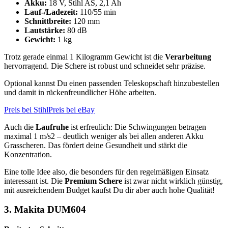
Akku:
18 V, Stihl AS, 2,1 Ah
Lauf-/Ladezeit:
110/55 min
Schnittbreite:
120 mm
Lautstärke:
80 dB
Gewicht:
1 kg
Trotz gerade einmal 1 Kilogramm Gewicht ist die
Verarbeitung
hervorragend. Die Schere ist robust und schneidet sehr präzise.
Optional kannst Du einen passenden Teleskopschaft hinzubestellen
und damit in rückenfreundlicher Höhe arbeiten.
Preis bei Stihl
Preis bei eBay
Auch die
Laufruhe
ist erfreulich: Die Schwingungen betragen
maximal 1 m/s2 – deutlich weniger als bei allen anderen Akku
Grasscheren. Das fördert deine Gesundheit und stärkt die
Konzentration.
Eine tolle Idee also, die besonders für den regelmäßigen Einsatz
interessant ist. Die
Premium Schere
ist zwar nicht wirklich günstig,
mit ausreichendem Budget kaufst Du dir aber auch hohe Qualität!
3. Makita DUM604