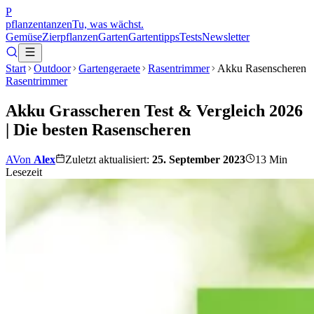
P
pflanzentanzen
Tu, was wächst.
Gemüse
Zierpflanzen
Garten
Gartentipps
Tests
Newsletter
Start
Outdoor
Gartengeraete
Rasentrimmer
Akku Rasenscheren
Rasentrimmer
Akku Grasscheren Test & Vergleich 2026
| Die besten Rasenscheren
A
Von
Alex
Zuletzt aktualisiert:
25. September 2023
13
Min
Lesezeit