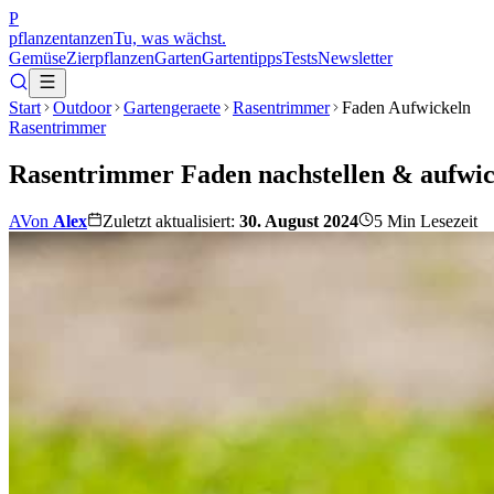
P
pflanzentanzen
Tu, was wächst.
Gemüse
Zierpflanzen
Garten
Gartentipps
Tests
Newsletter
Start
Outdoor
Gartengeraete
Rasentrimmer
Faden Aufwickeln
Rasentrimmer
Rasentrimmer Faden nachstellen & aufwicke
A
Von
Alex
Zuletzt aktualisiert:
30. August 2024
5
Min Lesezeit