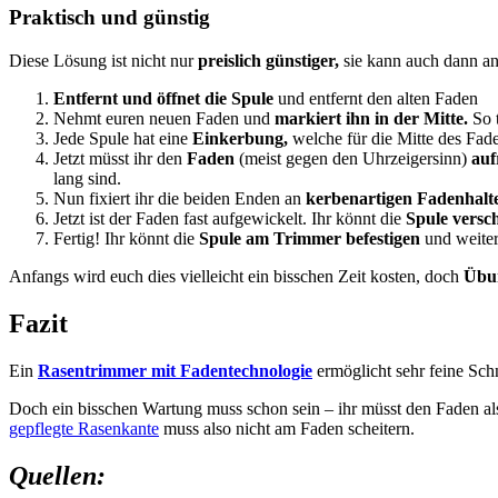
Praktisch und günstig
Diese Lösung ist nicht nur
preislich günstiger,
sie kann auch dann a
Entfernt und öffnet die Spule
und entfernt den alten Faden
Nehmt euren neuen Faden und
markiert ihn in der Mitte.
So t
Jede Spule hat eine
Einkerbung,
welche für die Mitte des Faden
Jetzt müsst ihr den
Faden
(meist gegen den Uhrzeigersinn)
auf
lang sind.
Nun fixiert ihr die beiden Enden an
kerbenartigen Fadenhalt
Jetzt ist der Faden fast aufgewickelt. Ihr könnt die
Spule versc
Fertig! Ihr könnt die
Spule am Trimmer befestigen
und weiter
Anfangs wird euch dies vielleicht ein bisschen Zeit kosten, doch
Übun
Fazit
Ein
Rasentrimmer mit Fadentechnologie
ermöglicht sehr feine Schn
Doch ein bisschen Wartung muss schon sein – ihr müsst den Faden als
gepflegte Rasenkante
muss also nicht am Faden scheitern.
Quellen: