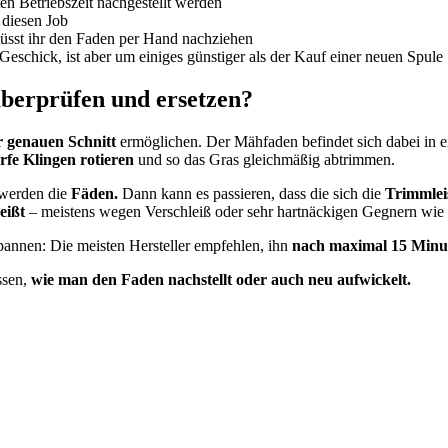
n Betriebszeit nachgestellt werden
 diesen Job
müsst ihr den Faden per Hand nachziehen
eschick, ist aber um einiges günstiger als der Kauf einer neuen Spule
erprüfen und ersetzen?
r genauen Schnitt
ermöglichen. Der Mähfaden befindet sich dabei in 
rfe Klingen rotieren
und so das Gras gleichmäßig abtrimmen.
r werden die
Fäden.
Dann kann es passieren, dass die sich die
Trimmlei
eißt
– meistens wegen Verschleiß oder sehr hartnäckigen Gegnern wie 
spannen: Die meisten Hersteller empfehlen, ihn
nach maximal 15 Minut
ssen,
wie man den Faden nachstellt oder auch neu aufwickelt.