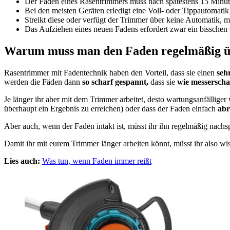
Der Faden eines Rasentrimmers muss nach spätestens 15 Minute
Bei den meisten Geräten erledigt eine Voll- oder Tippautomatik
Streikt diese oder verfügt der Trimmer über keine Automatik, 
Das Aufziehen eines neuen Fadens erfordert zwar ein bisschen G
Warum muss man den Faden regelmäßig üb
Rasentrimmer mit Fadentechnik haben den Vorteil, dass sie einen
seh
werden die Fäden dann
so scharf gespannt,
dass sie
wie messerscha
Je länger ihr aber mit dem Trimmer arbeitet, desto wartungsanfällige
überhaupt ein Ergebnis zu erreichen) oder dass der Faden einfach
abr
Aber auch, wenn der Faden intakt ist, müsst ihr ihn regelmäßig nach
Damit ihr mit eurem Trimmer länger arbeiten könnt, müsst ihr also wi
Lies auch:
Was tun, wenn Faden immer reißt