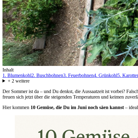
Inhalt
1. Blumenkohl
2. Buschbohnen
3. Feuerbohnen
4. Grünkohl
5. Karott
+
2
weitere
Der Sommer ist da – und Du denkst, die Aussaatzeit ist vorbei? Fals
freuen sich jetzt über die steigenden Temperaturen und keimen zuverl
Hier kommen
10 Gemüse, die Du im Juni noch säen kannst
– ideal