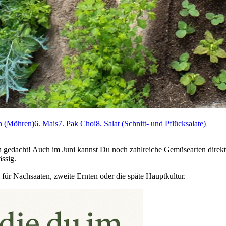
en (Möhren)
6. Mais
7. Pak Choi
8. Salat (Schnitt- und Pflücksalate)
ch gedacht! Auch im Juni kannst Du noch zahlreiche Gemüsearten direk
ässig.
 für Nachsaaten, zweite Ernten oder die späte Hauptkultur.