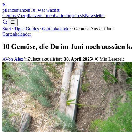
P
pflanzentanzen
Tu, was wächst.
Gemüse
Zierpflanzen
Garten
Gartentipps
Tests
Newsletter
Start
Tipps Guides
Gartenkalender
Gemuse Aussaat Juni
Gartenkalender
10 Gemüse, die Du im Juni noch aussäen k
A
Von
Alex
Zuletzt aktualisiert:
30. April 2025
6
Min Lesezeit