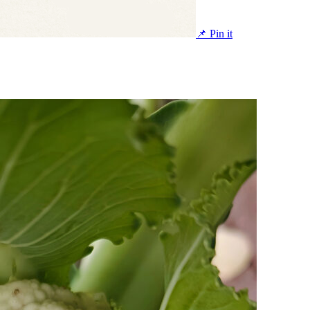
📌 Pin it