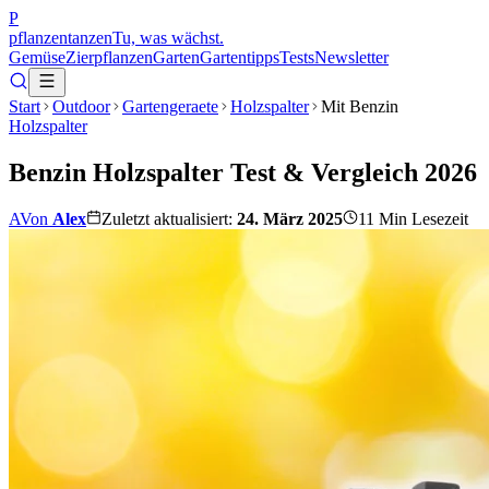
P
pflanzentanzen
Tu, was wächst.
Gemüse
Zierpflanzen
Garten
Gartentipps
Tests
Newsletter
Start
Outdoor
Gartengeraete
Holzspalter
Mit Benzin
Holzspalter
Benzin Holzspalter Test & Vergleich 2026
A
Von
Alex
Zuletzt aktualisiert:
24. März 2025
11
Min Lesezeit