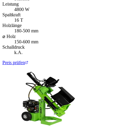
Leistung
4800 W
Spaltkraft
16 T
Holzlänge
180-500 mm
⌀ Holz
150-600 mm
Schalldruck
k.A.
Preis prüfen