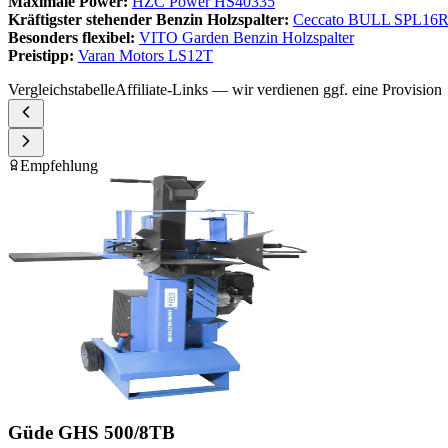
Maximale Power:
HZC Power HS40335
Kräftigster stehender Benzin Holzspalter:
Ceccato BULL SPL16
Besonders flexibel:
VITO Garden Benzin Holzspalter
Preistipp:
Varan Motors LS12T
Vergleichstabelle
Affiliate-Links — wir verdienen ggf. eine Provision
Empfehlung
Güde GHS 500/8TB