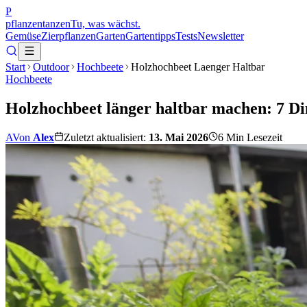
P
pflanzentanzen
Tu, was wächst.
Gemüse
Zierpflanzen
Garten
Gartentipps
Tests
Newsletter
Start
Outdoor
Hochbeete
Holzhochbeet Laenger Haltbar
Hochbeete
Holzhochbeet länger haltbar machen: 7 Din
A
Von
Alex
Zuletzt aktualisiert:
13. Mai 2026
6
Min Lesezeit