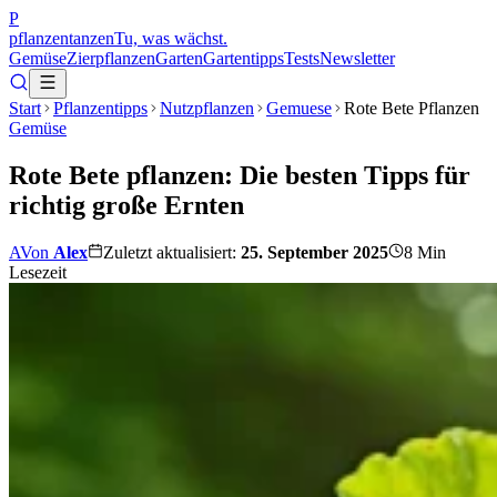
P
pflanzentanzen
Tu, was wächst.
Gemüse
Zierpflanzen
Garten
Gartentipps
Tests
Newsletter
Start
Pflanzentipps
Nutzpflanzen
Gemuese
Rote Bete Pflanzen
Gemüse
Rote Bete pflanzen: Die besten Tipps für
richtig große Ernten
A
Von
Alex
Zuletzt aktualisiert:
25. September 2025
8
Min
Lesezeit