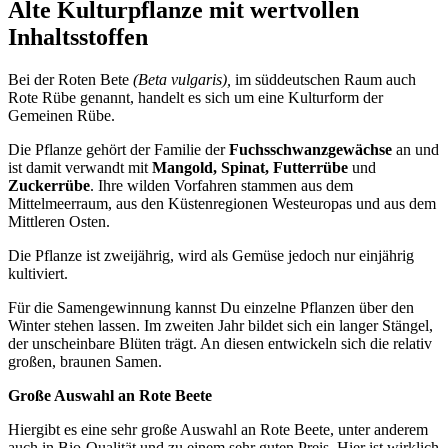
Alte Kulturpflanze mit wertvollen
Inhaltsstoffen
Bei der Roten Bete
(Beta vulgaris),
im süddeutschen Raum auch
Rote Rübe genannt, handelt es sich um eine Kulturform der
Gemeinen Rübe.
Die Pflanze gehört der Familie der
Fuchsschwanzgewächse
an und
ist damit verwandt mit
Mangold, Spinat, Futterrübe
und
Zuckerrübe
. Ihre wilden Vorfahren stammen aus dem
Mittelmeerraum, aus den Küstenregionen Westeuropas und aus dem
Mittleren Osten.
Die Pflanze ist zweijährig, wird als Gemüse jedoch nur einjährig
kultiviert.
Für die Samengewinnung kannst Du einzelne Pflanzen über den
Winter stehen lassen. Im zweiten Jahr bildet sich ein langer Stängel,
der unscheinbare Blüten trägt. An diesen entwickeln sich die relativ
großen, braunen Samen.
Große Auswahl an Rote Beete
Hiergibt es eine sehr große Auswahl an Rote Beete, unter anderem
auch in Bio-Qualität und zu einem sehr guten Preis. Hier ist wirklich