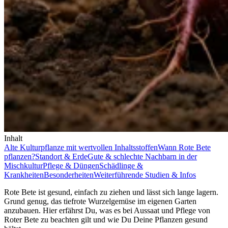
Inhalt
Alte Kulturpflanze mit wertvollen Inhaltsstoffen
Wann Rote Bete
pflanzen?
Standort & Erde
Gute & schlechte Nachbarn in der
Mischkultur
Pflege & Düngen
Schädlinge &
Krankheiten
Besonderheiten
Weiterführende Studien & Infos
Rote Bete ist gesund, einfach zu ziehen und lässt sich lange lagern.
Grund genug, das tiefrote Wurzelgemüse im eigenen Garten
anzubauen. Hier erfährst Du, was es bei Aussaat und Pflege von
Roter Bete zu beachten gilt und wie Du Deine Pflanzen gesund