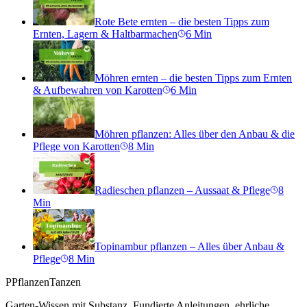
Rote Bete ernten – die besten Tipps zum
Ernten, Lagern & Haltbarmachen
6
Min
Möhren ernten – die besten Tipps zum Ernten
& Aufbewahren von Karotten
6
Min
Möhren pflanzen: Alles über den Anbau & die
Pflege von Karotten
8
Min
Radieschen pflanzen – Aussaat & Pflege
8
Min
Topinambur pflanzen – Alles über Anbau &
Pflege
8
Min
P
PflanzenTanzen
Garten-Wissen mit Substanz. Fundierte Anleitungen, ehrliche