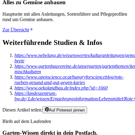
Alles zu Gemüse anbauen
Hauptseite mit allen Anleitungen, Sortenführer und Pflegeprofilen
rund um
Gemüse anbauen
.
Zur Übersicht
Weiterführende Studien & Infos
https://www.nebelung.de/wissenswertes/kulturanleitungen/gemu
beete
https://www.gartenbauvereine.de/unsergarten/gartenthemen/it
mischkulturen
https://www.openscience.or.at/hungryforscienceblog/rote-
rueben-gesund-und-gut-gegen-karies
https://www.oekolandbau.de/index.php?id=1660
https://landeszentrum-
bw.de/,Lde/wissen/Ernaehrungsinformation/Lebensmittel/Rote
Diesen Artikel teilen:
Auf Pinterest pinnen
Bleib auf dem Laufenden
Garten-Wissen direkt in dein Postfach.