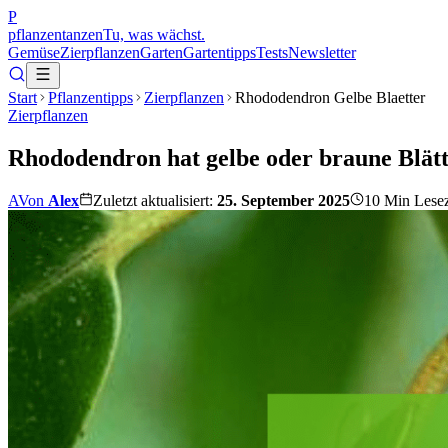
P
pflanzentanzen
Tu, was wächst.
Gemüse
Zierpflanzen
Garten
Gartentipps
Tests
Newsletter
Start
Pflanzentipps
Zierpflanzen
Rhododendron Gelbe Blaetter
Zierpflanzen
Rhododendron hat gelbe oder braune Blät
A
Von
Alex
Zuletzt aktualisiert:
25. September 2025
10
Min Lesez