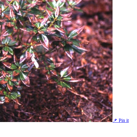
📌 Pin it