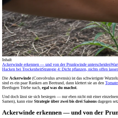
Inhalt
Ackerwinde erkennen — und von der Prunkwinde unterscheiden
Waru
Hacken bei Trockenheit
Strategie 4: Dicht pflanzen, nichts offen lasse
Die
Ackerwinde
(Convolvulus arvensis) ist das schwierigste Wurzelu
sind es ein paar Ranken am Beetrand, dann klettert sie an den
Tomate
Beetfugen Triebe nach,
egal was du machst
.
Und doch lässt sie sich besiegen — nur eben nicht mit einer einzel
Samen), kann eine
Strategie über zwei bis drei Saisons
dagegen setz
Ackerwinde erkennen — und von der Prun