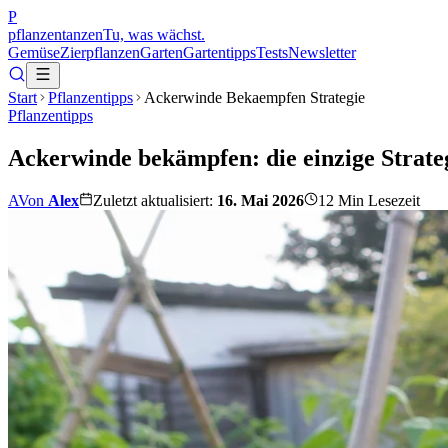
P
pflanzentanzen
Tu, was wächst.
Gemüse
Zierpflanzen
Garten
Gartentipps
Tests
Newsletter
Start
Pflanzentipps
Ackerwinde Bekaempfen Strategie
Pflanzentipps
Ackerwinde bekämpfen: die einzige Strategi
A
Von
Alex
Zuletzt aktualisiert:
16. Mai 2026
12
Min Lesezeit