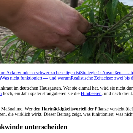
m Ackerwinde so schwer zu beseitigen ist
Strategie 1: Ausreißen — abe
n
Was nicht funktioniert — und warum
Realistische Zeitachse: zwei bis 
nkraut im deutschen Hausgarten. Wer sie einmal hat, wird sie nicht dur
n
hoch, ein Jahr später strangulieren sie die
Himbeeren
, und nach drei
nen Maßnahme. Wer den
Hartnäckigkeits­vorteil
der Pflanze versteht (ti
en, die wirklich wirkt. Dieser Beitrag zeigt, was funktioniert, was nic
kwinde unterscheiden