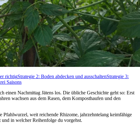
r richtig
Strategie 2: Boden abdecken und ausschalten
Strategie 3:
drei Saisons
ch einen Nachmittag Jätens los. Die übliche Geschichte geht so: Erst
 Jahren wachsen aus dem Rasen, dem Komposthaufen und den
efe Pfahlwurzel, weit reichende Rhizome, jahrzehnte­lang keimfähige
ht und in welcher Reihenfolge du vorgehst.