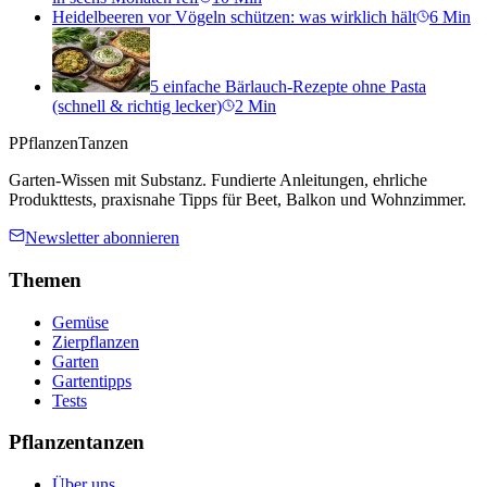
Heidelbeeren vor Vögeln schützen: was wirklich hält
6
Min
5 einfache Bärlauch-Rezepte ohne Pasta
(schnell & richtig lecker)
2
Min
P
PflanzenTanzen
Garten-Wissen mit Substanz. Fundierte Anleitungen, ehrliche
Produkttests, praxisnahe Tipps für Beet, Balkon und Wohnzimmer.
Newsletter abonnieren
Themen
Gemüse
Zierpflanzen
Garten
Gartentipps
Tests
Pflanzentanzen
Über uns