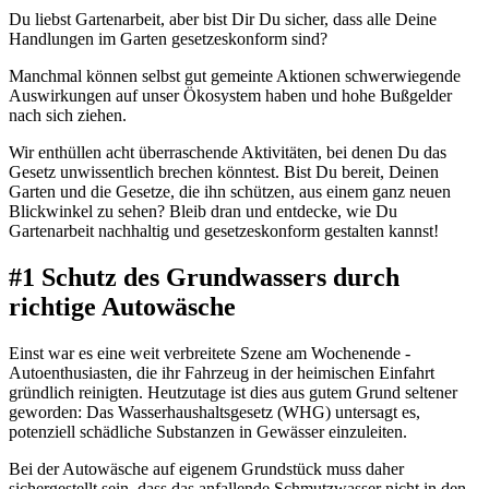
Du liebst Gartenarbeit, aber bist Dir Du sicher, dass alle Deine
Handlungen im Garten gesetzeskonform sind?
Manchmal können selbst gut gemeinte Aktionen schwerwiegende
Auswirkungen auf unser Ökosystem haben und hohe Bußgelder
nach sich ziehen.
Wir enthüllen acht überraschende Aktivitäten, bei denen Du das
Gesetz unwissentlich brechen könntest. Bist Du bereit, Deinen
Garten und die Gesetze, die ihn schützen, aus einem ganz neuen
Blickwinkel zu sehen? Bleib dran und entdecke, wie Du
Gartenarbeit nachhaltig und gesetzeskonform gestalten kannst!
#1 Schutz des Grundwassers durch
richtige Autowäsche
Einst war es eine weit verbreitete Szene am Wochenende -
Autoenthusiasten, die ihr Fahrzeug in der heimischen Einfahrt
gründlich reinigten. Heutzutage ist dies aus gutem Grund seltener
geworden: Das Wasserhaushaltsgesetz (WHG) untersagt es,
potenziell schädliche Substanzen in Gewässer einzuleiten.
Bei der Autowäsche auf eigenem Grundstück muss daher
sichergestellt sein, dass das anfallende Schmutzwasser nicht in den