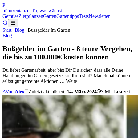
P
pflanzentanzen
Tu, was wächst.
Gemüse
Zierpflanzen
Garten
Gartentipps
Tests
Newsletter
Start
Blog
Bussgelder Im Garten
Blog
Bußgelder im Garten - 8 teure Vergehen,
die bis zu 100.000€ kosten können
Du liebst Gartenarbeit, aber bist Dir Du sicher, dass alle Deine
Handlungen im Garten gesetzeskonform sind? Manchmal können
selbst gut gemeinte Aktionen … Weite
A
Von
Alex
Zuletzt aktualisiert:
14. März 2024
3
Min Lesezeit