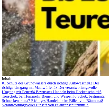
Inhalt
#1 Schutz des Grundwassers durch richtige Autowäsche
#2 Der
richtige Umgang mit Maulwürfen
#3 Der verantwortungsvolle
Umgang mit Feuer
#4 Bewusstes Handeln beim Heckenschnitt
#5
Tierschutz bei Hummeln, Bienen und Wespen
#6 Schutz bestimmter
Schneckenarten
#7 Richtiges Handeln beim Fällen von Bäumen
#8
Verantwortungsvoller Einsatz von Pflanzenschutzmitteln