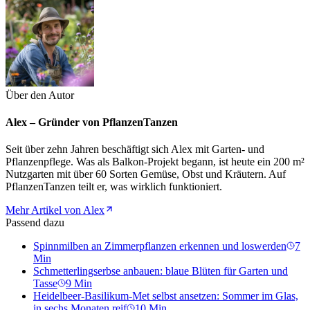
Über den Autor
Alex – Gründer von PflanzenTanzen
Seit über zehn Jahren beschäftigt sich Alex mit Garten- und
Pflanzenpflege. Was als Balkon-Projekt begann, ist heute ein 200 m²
Nutzgarten mit über 60 Sorten Gemüse, Obst und Kräutern. Auf
PflanzenTanzen teilt er, was wirklich funktioniert.
Mehr Artikel von Alex
Passend dazu
Spinnmilben an Zimmerpflanzen erkennen und loswerden
7
Min
Schmetterlingserbse anbauen: blaue Blüten für Garten und
Tasse
9
Min
Heidelbeer-Basilikum-Met selbst ansetzen: Sommer im Glas,
in sechs Monaten reif
10
Min