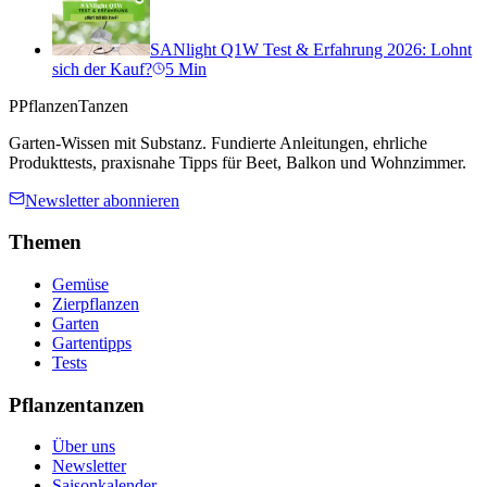
SANlight Q1W Test & Erfahrung 2026: Lohnt
sich der Kauf?
5
Min
P
PflanzenTanzen
Garten-Wissen mit Substanz. Fundierte Anleitungen, ehrliche
Produkttests, praxisnahe Tipps für Beet, Balkon und Wohnzimmer.
Newsletter abonnieren
Themen
Gemüse
Zierpflanzen
Garten
Gartentipps
Tests
Pflanzentanzen
Über uns
Newsletter
Saisonkalender