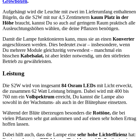
Growboxen
.
Aufgehängt wird die Leuchte mit zwei im Lieferumfang enthaltenen
Bügeln, da die S2W mit nur 4,5 Zentimetern
kaum Platz in der
Höhe
braucht, kannst Du so auch auf geringem Raum praktisch alle
Ausleuchtungshöhen wählen, die deine Pflanzen benötigen.
Damit die Lampe funktionieren kann, muss sie an einen
Konverter
angeschlossen werden. Dies bedeutet zwar – insbesondere, wenn
Du mehrere Module gleichzeitig verwendest – manchmal ein
bisschen
Kabelsalat,
ist aber leider notwendig, um den störfreien
Betrieb zu gewährleisten.
Leistung
Die S2W wird von insgesamt
84 Osram LEDs
mit Licht erweckt,
die zusammen 62 Watt Leistung bringen. Dabei wird mit 400 bis
760 nm ein
Vollspektrum
erreicht, Du kannst die Lampe also
sowohl in der Wachstums- als auch in der Blütephase einsetzen.
Während der Blüte überzeugen besonders die
Rottöne,
die bei
vielen Pflanzen sehr gut ankommen und auf einen sehr hohen Ertrag
hoffen lassen.
Dabei hilft auch, dass die Lampe eine
sehr hohe Lichteffizienz
hat: