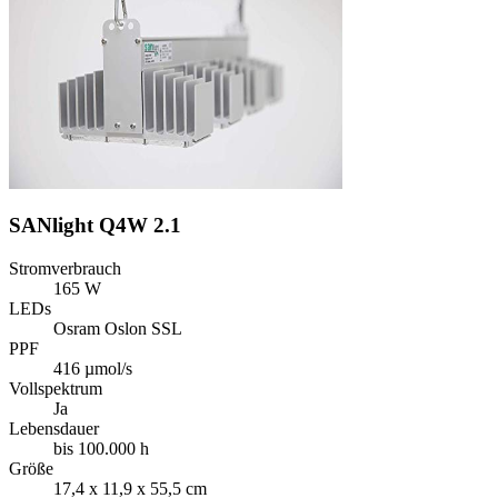
SANlight Q4W 2.1
Stromverbrauch
165 W
LEDs
Osram Oslon SSL
PPF
416 µmol/s
Vollspektrum
Ja
Lebensdauer
bis 100.000 h
Größe
17,4 x 11,9 x 55,5 cm