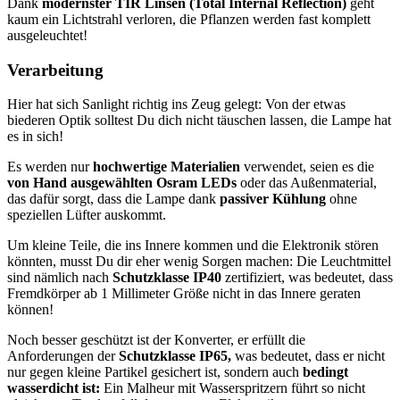
Dank
modernster TIR Linsen (Total Internal Reflection)
geht
kaum ein Lichtstrahl verloren, die Pflanzen werden fast komplett
ausgeleuchtet!
Verarbeitung
Hier hat sich Sanlight richtig ins Zeug gelegt: Von der etwas
biederen Optik solltest Du dich nicht täuschen lassen, die Lampe hat
es in sich!
Es werden nur
hochwertige Materialien
verwendet, seien es die
von Hand ausgewählten Osram LEDs
oder das Außenmaterial,
das dafür sorgt, dass die Lampe dank
passiver Kühlung
ohne
speziellen Lüfter auskommt.
Um kleine Teile, die ins Innere kommen und die Elektronik stören
könnten, musst Du dir eher wenig Sorgen machen: Die Leuchtmittel
sind nämlich nach
Schutzklasse IP40
zertifiziert, was bedeutet, dass
Fremdkörper ab 1 Millimeter Größe nicht in das Innere geraten
können!
Noch besser geschützt ist der Konverter, er erfüllt die
Anforderungen der
Schutzklasse IP65,
was bedeutet, dass er nicht
nur gegen kleine Partikel gesichert ist, sondern auch
bedingt
wasserdicht ist:
Ein Malheur mit Wasserspritzern führt so nicht