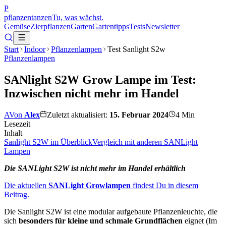
P
pflanzentanzen
Tu, was wächst.
Gemüse
Zierpflanzen
Garten
Gartentipps
Tests
Newsletter
Start
Indoor
Pflanzenlampen
Test Sanlight S2w
Pflanzenlampen
SANlight S2W Grow Lampe im Test:
Inzwischen nicht mehr im Handel
A
Von
Alex
Zuletzt aktualisiert:
15. Februar 2024
4
Min
Lesezeit
Inhalt
Sanlight S2W im Überblick
Vergleich mit anderen SANLight
Lampen
Die SANLight S2W ist nicht mehr im Handel
erhältlich
Die aktuellen
SANLight Growlampen
findest Du in diesem
Beitrag.
Die Sanlight S2W ist eine modular aufgebaute Pflanzenleuchte, die
sich
besonders für kleine und schmale Grundflächen
eignet (Im