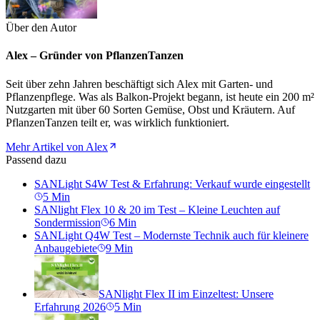
Über den Autor
Alex – Gründer von PflanzenTanzen
Seit über zehn Jahren beschäftigt sich Alex mit Garten- und
Pflanzenpflege. Was als Balkon-Projekt begann, ist heute ein 200 m²
Nutzgarten mit über 60 Sorten Gemüse, Obst und Kräutern. Auf
PflanzenTanzen teilt er, was wirklich funktioniert.
Mehr Artikel von Alex
Passend dazu
SANLight S4W Test & Erfahrung: Verkauf wurde eingestellt
5
Min
SANlight Flex 10 & 20 im Test – Kleine Leuchten auf
Sondermission
6
Min
SANLight Q4W Test – Modernste Technik auch für kleinere
Anbaugebiete
9
Min
SANlight Flex II im Einzeltest: Unsere
Erfahrung 2026
5
Min