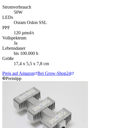
Stromverbrauch
50W
LEDs
Osram Oslon SSL
PPF
120 µmol/s
Vollspektrum
Ja
Lebensdauer
bis 100.000 h
Größe
17,4 x 5,5 x 7,8 cm
Preis auf Amazon
Bei Grow-Shop24
Preistipp