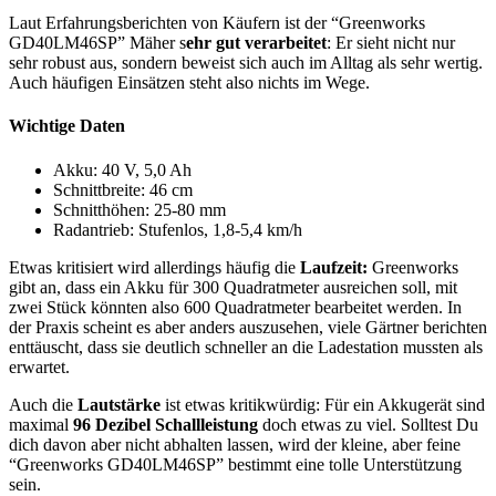
Laut Erfahrungsberichten von Käufern ist der “Greenworks
GD40LM46SP” Mäher s
ehr gut verarbeitet
: Er sieht nicht nur
sehr robust aus, sondern beweist sich auch im Alltag als sehr wertig.
Auch häufigen Einsätzen steht also nichts im Wege.
Wichtige Daten
Akku: 40 V, 5,0 Ah
Schnittbreite: 46 cm
Schnitthöhen: 25-80 mm
Radantrieb: Stufenlos, 1,8-5,4 km/h
Etwas kritisiert wird allerdings häufig die
Laufzeit:
Greenworks
gibt an, dass ein Akku für 300 Quadratmeter ausreichen soll, mit
zwei Stück könnten also 600 Quadratmeter bearbeitet werden. In
der Praxis scheint es aber anders auszusehen, viele Gärtner berichten
enttäuscht, dass sie deutlich schneller an die Ladestation mussten als
erwartet.
Auch die
Lautstärke
ist etwas kritikwürdig: Für ein Akkugerät sind
maximal
96 Dezibel Schallleistung
doch etwas zu viel. Solltest Du
dich davon aber nicht abhalten lassen, wird der kleine, aber feine
“Greenworks GD40LM46SP” bestimmt eine tolle Unterstützung
sein.