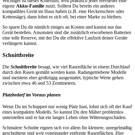
Wichtiger ist dieses Kriterium, weil praktisch jeder Hersteller eine
eigene
Akku-Familie
nutzt. Solltest Du bereits ein anderes
kompatibles Gerät im Haus haben (z.B. eine Heckenschere oder
Kettensäge), dann lohnt es sich oft, bei einer Marke zu bleiben.
So sparst Du dir nämlich einiges an Kosten und kannst nur das
Gerät bestellen. Ansonsten sind die zusätzlich erworbenen Batterien
eine tolle Reserve, mit der Du die effektive Laufzeit deiner Geräte
verlängern kannst.
Schnittbreite
Die
Schnittbreite
besagt, wie viel Rasenfläche in einem Durchlauf
durch den Rasen gemäht werden kann. Radangetriebene Modelle
sind meistens eher großzügig ausgestattet, typische Werte gehen
zwischen etwa 46 und 53 Zentimetern.
Platzbedarf im Voraus planen
Wenn Du im Schuppen nur wenig Platz hast, lohnt sich oft der Kauf
eines kompakten Modells. So kannst Du den Mäher problemlos
unterstellen und er hat ein langes Leben ohne Witterungsschäden.
Schmalere Schnitte eignen sich vor allem für kleinere, unregelmäßig
geschnittene und weit voneinander entfernte Rasenflächen. Hier