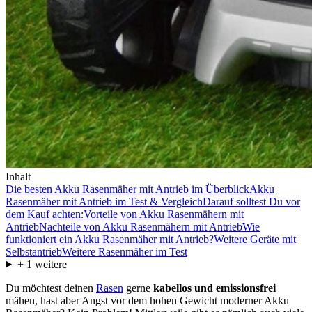
Inhalt
Die besten Akku Rasenmäher mit Antrieb im Überblick
Akku
Rasenmäher mit Antrieb im Test & Vergleich
Darauf solltest Du vor
dem Kauf achten:
Vorteile von Akku Rasenmähern mit
Antrieb
Nachteile von Akku Rasenmähern mit Antrieb
Wie
funktioniert ein Akku Rasenmäher mit Antrieb?
Weitere Geräte mit
Selbstantrieb
Weitere Rasenmäher im Test
+
1
weitere
Du möchtest deinen
Rasen
gerne
kabellos und emissionsfrei
mähen, hast aber Angst vor dem hohen Gewicht moderner Akku