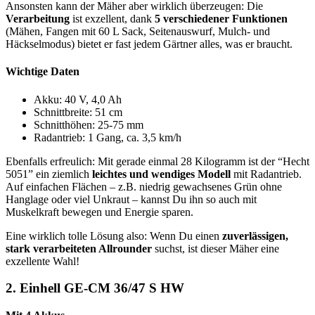
Ansonsten kann der Mäher aber wirklich überzeugen: Die
Verarbeitung
ist exzellent, dank
5 verschiedener Funktionen
(Mähen, Fangen mit 60 L Sack, Seitenauswurf, Mulch- und
Häckselmodus) bietet er fast jedem Gärtner alles, was er braucht.
Wichtige Daten
Akku: 40 V, 4,0 Ah
Schnittbreite: 51 cm
Schnitthöhen: 25-75 mm
Radantrieb: 1 Gang, ca. 3,5 km/h
Ebenfalls erfreulich: Mit gerade einmal 28 Kilogramm ist der “Hecht
5051” ein ziemlich
leichtes und wendiges Modell
mit Radantrieb.
Auf einfachen Flächen – z.B. niedrig gewachsenes Grün ohne
Hanglage oder viel Unkraut – kannst Du ihn so auch mit
Muskelkraft bewegen und Energie sparen.
Eine wirklich tolle Lösung also: Wenn Du einen
zuverlässigen,
stark verarbeiteten Allrounder
suchst, ist dieser Mäher eine
exzellente Wahl!
2.
Einhell GE-CM 36/47 S HW