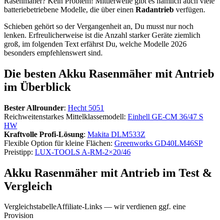
Rasenmäher? Kein Problem! Mittlerweile gibt es nämlich auch viele
batteriebetriebene Modelle, die über einen
Radantrieb
verfügen.
Schieben gehört so der Vergangenheit an, Du musst nur noch
lenken. Erfreulicherweise ist die Anzahl starker Geräte ziemlich
groß, im folgenden Text erfährst Du, welche Modelle 2026
besonders empfehlenswert sind.
Die besten Akku Rasenmäher mit Antrieb
im Überblick
Bester Allrounder
:
Hecht 5051
Reichweitenstarkes Mittelklassemodell:
Einhell GE-CM 36/47 S
HW
Kraftvolle Profi-Lösung
:
Makita DLM533Z
Flexible Option für kleine Flächen:
Greenworks GD40LM46SP
Preistipp:
LUX-TOOLS A-RM-2×20/46
Akku Rasenmäher mit Antrieb im Test &
Vergleich
Vergleichstabelle
Affiliate-Links — wir verdienen ggf. eine
Provision