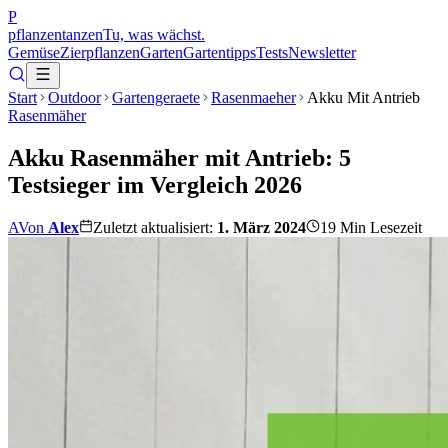
P
pflanzentanzen
Tu, was wächst.
Gemüse
Zierpflanzen
Garten
Gartentipps
Tests
Newsletter
Start
Outdoor
Gartengeraete
Rasenmaeher
Akku Mit Antrieb
Rasenmäher
Akku Rasenmäher mit Antrieb: 5
Testsieger im Vergleich 2026
A
Von
Alex
Zuletzt aktualisiert:
1. März 2024
19
Min Lesezeit