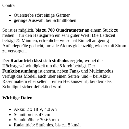
Contra
Querstrebe stört einige Gärtner
geringe Auswahl bei Schnitthöhen
So ist es möglich,
bis zu 700 Quadratmeter
an einem Stück zu
mähen – für den Hausgarten ein sehr guter Wert! Die Ladezeit
beträgt 75 Minuten, erfreulicherweise hat Einhell an genug
Aufladegeräte gedacht, um alle Akkus gleichzeitig wieder mit Strom
zu versorgen.
Der
Radantrieb lässt sich stufenlos regeln,
wobei die
Höchstgeschwindigkeit um die 5 km/h beträgt. Der
Funktionsumfang
ist enorm, neben Fang- und Mulchmodus
verfügt das Modell auch über einen Seiten- und – bei Akku
Rasenmähern eher selten – einen Heckauswurf, bei dem das
Schnittgut sicher deflektiert wird.
Wichtige Daten
Akku: 2 x 18 V, 4,0 Ah
Schnittbreite: 47 cm
Schnitthöhen: 30-65 mm
Radantrieb: Stufenlos, bis ca. 5 km/h