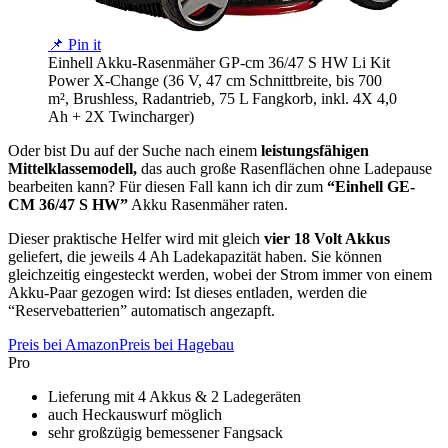
📌 Pin it
Einhell Akku-Rasenmäher GP-cm 36/47 S HW Li Kit
Power X-Change (36 V, 47 cm Schnittbreite, bis 700
m², Brushless, Radantrieb, 75 L Fangkorb, inkl. 4X 4,0
Ah + 2X Twincharger)
Oder bist Du auf der Suche nach einem
leistungsfähigen
Mittelklassemodell,
das auch große Rasenflächen ohne Ladepause
bearbeiten kann? Für diesen Fall kann ich dir zum
“Einhell GE-
CM 36/47 S HW”
Akku Rasenmäher raten.
Dieser praktische Helfer wird mit gleich
vier 18 Volt Akkus
geliefert, die jeweils 4 Ah Ladekapazität haben. Sie können
gleichzeitig eingesteckt werden, wobei der Strom immer von einem
Akku-Paar gezogen wird: Ist dieses entladen, werden die
“Reservebatterien” automatisch angezapft.
Preis bei Amazon
Preis bei Hagebau
Pro
Lieferung mit 4 Akkus & 2 Ladegeräten
auch Heckauswurf möglich
sehr großzügig bemessener Fangsack