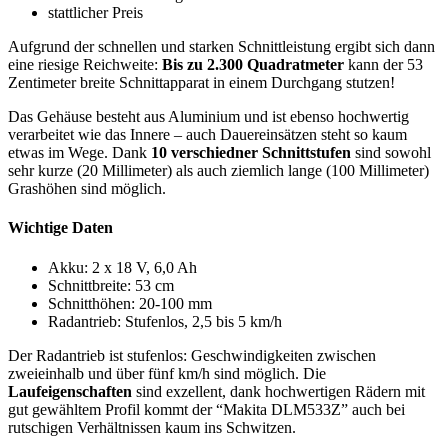
stattlicher Preis
Aufgrund der schnellen und starken Schnittleistung ergibt sich dann
eine riesige Reichweite:
Bis zu 2.300 Quadratmeter
kann der 53
Zentimeter breite Schnittapparat in einem Durchgang stutzen!
Das Gehäuse besteht aus Aluminium und ist ebenso hochwertig
verarbeitet wie das Innere – auch Dauereinsätzen steht so kaum
etwas im Wege. Dank
10 verschiedner Schnittstufen
sind sowohl
sehr kurze (20 Millimeter) als auch ziemlich lange (100 Millimeter)
Grashöhen sind möglich.
Wichtige Daten
Akku: 2 x 18 V, 6,0 Ah
Schnittbreite: 53 cm
Schnitthöhen: 20-100 mm
Radantrieb: Stufenlos, 2,5 bis 5 km/h
Der Radantrieb ist stufenlos: Geschwindigkeiten zwischen
zweieinhalb und über fünf km/h sind möglich. Die
Laufeigenschaften
sind exzellent, dank hochwertigen Rädern mit
gut gewähltem Profil kommt der “Makita DLM533Z” auch bei
rutschigen Verhältnissen kaum ins Schwitzen.