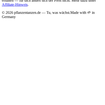
erhalten — für dich ändert sich der Preis nicht. Mehr dazu unter
Affiliate-Hinweis
.
©
2026
pflanzentanzen.de — Tu, was wächst.
Made with 🌱 in
Germany