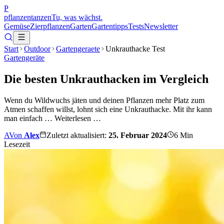
P
pflanzentanzen
Tu, was wächst.
Gemüse
Zierpflanzen
Garten
Gartentipps
Tests
Newsletter
Start
Outdoor
Gartengeraete
Unkrauthacke Test
Gartengeräte
Die besten Unkrauthacken im Vergleich
Wenn du Wildwuchs jäten und deinen Pflanzen mehr Platz zum
Atmen schaffen willst, lohnt sich eine Unkrauthacke. Mit ihr kann
man einfach … Weiterlesen …
A
Von
Alex
Zuletzt aktualisiert:
25. Februar 2024
6
Min
Lesezeit