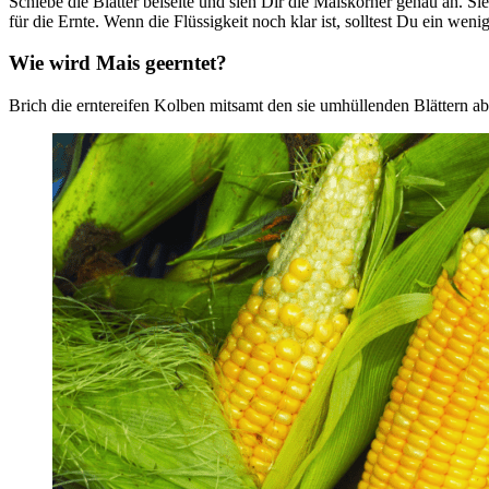
Schiebe die Blätter beiseite und sieh Dir die Maiskörner genau an. Si
für die Ernte. Wenn die Flüssigkeit noch klar ist, solltest Du ein weni
Wie wird Mais geerntet?
Brich die erntereifen Kolben mitsamt den sie umhüllenden Blättern a