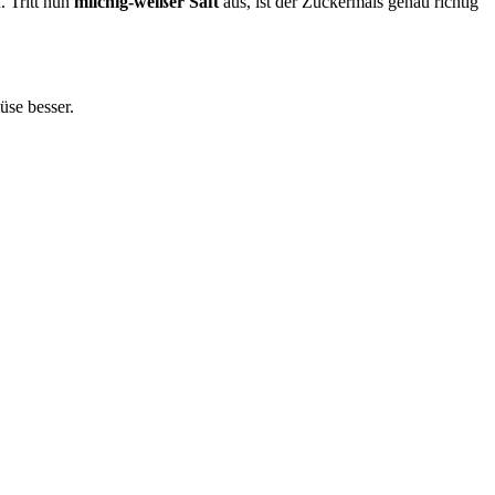
. Tritt nun
milchig-weißer Saft
aus, ist der Zuckermais genau richtig
üse besser.