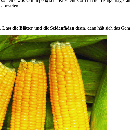
e sollten etwas schrumpelig sein. Ritze ein Korn mit dem Fingernagel an
g abwarten.
b.
Lass die Blätter und die Seidenfäden dran
, dann hält sich das Gem