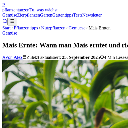
P
pflanzentanzen
Tu, was wächst.
Gemüse
Zierpflanzen
Garten
Gartentipps
Tests
Newsletter
Start
Pflanzentipps
Nutzpflanzen
Gemuese
Mais Ernten
Gemüse
Mais Ernte: Wann man Mais erntet und ric
A
Von
Alex
Zuletzt aktualisiert:
25. September 2025
4
Min Leseze