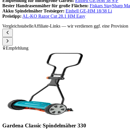
Empfehlung für mittelgroße Gärten:
Einhell GE-HM 38 S-F
Bester Handrasenmäher für große Flächen:
Fiskars StaySharp M
Akku Spindelmäher Testsieger:
Einhell GE-HM 18/38 Li
Preistipp:
AL-KO Razor Cut 28.1 HM Easy
Vergleichstabelle
Affiliate-Links — wir verdienen ggf. eine Provision
Empfehlung
Gardena Classic Spindelmäher 330