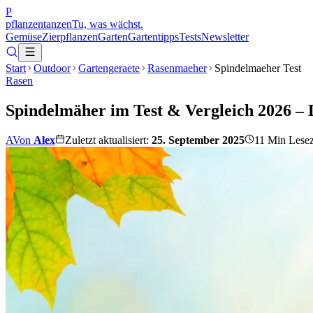
P
pflanzentanzen
Tu, was wächst.
Gemüse
Zierpflanzen
Garten
Gartentipps
Tests
Newsletter
Start
Outdoor
Gartengeraete
Rasenmaeher
Spindelmaeher Test
Rasen
Spindelmäher im Test & Vergleich 2026 –
A
Von
Alex
Zuletzt aktualisiert:
25. September 2025
11
Min Lesez