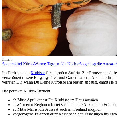
Inhalt
Sonnenkind Kürbis
Warme Tage, milde Nächte
So gelingt die Aussaat
Im Herbst haben
Kürbisse
ihren großen Auftritt. Zur Erntezeit sind 
verschönert unsere Eingangstüren und Gartenmauern. Abends lehren un
verraten Dir, wann Du Deine Kürbisse am besten anbaust, damit sie rec
Die perfekte Kürbis-Anzucht
ab Mitte April kannst Du Kürbisse im Haus aussäen
in wärmeren Regionen bietet sich auch die Anzucht im Frühbee
ab Mitte Mai ist die Aussaat auch im Freiland möglich
vorgezogene Pflanzen dürfen erst nach den Eisheiligen ins Frei