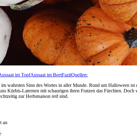
Aussaat im Topf
Aussaat im Beet
Fazit
Quellen:
sie im wahrsten Sinn des Wortes in aller Munde. Rund um Halloween ist 
s Kürbis-Laternen mit schaurigen ihren Fratzen das Fürchten. Doch wan
htzeitig zur Herbstsaison reif sind.
t an
e