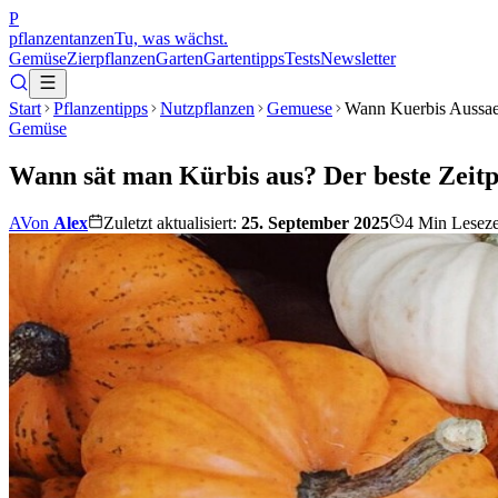
P
pflanzentanzen
Tu, was wächst.
Gemüse
Zierpflanzen
Garten
Gartentipps
Tests
Newsletter
Start
Pflanzentipps
Nutzpflanzen
Gemuese
Wann Kuerbis Aussa
Gemüse
Wann sät man Kürbis aus? Der beste Zeitp
A
Von
Alex
Zuletzt aktualisiert:
25. September 2025
4
Min Leseze