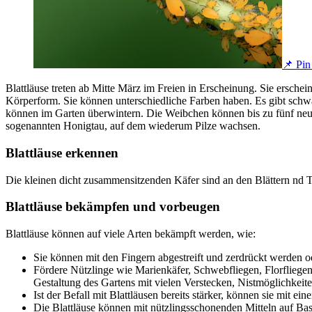
📌 Pin 
Blattläuse treten ab Mitte März im Freien in Erscheinung. Sie erschei
Körperform. Sie können unterschiedliche Farben haben. Es gibt schwa
können im Garten überwintern. Die Weibchen können bis zu fünf neue
sogenannten Honigtau, auf dem wiederum Pilze wachsen.
Blattläuse erkennen
Die kleinen dicht zusammensitzenden Käfer sind an den Blättern nd 
Blattläuse bekämpfen und vorbeugen
Blattläuse können auf viele Arten bekämpft werden, wie:
Sie können mit den Fingern abgestreift und zerdrückt werden od
Fördere Nützlinge wie Marienkäfer, Schwebfliegen, Florfliegen
Gestaltung des Gartens mit vielen Verstecken, Nistmöglichkeit
Ist der Befall mit Blattläusen bereits stärker, können sie mit e
Die Blattläuse können mit nützlingsschonenden Mitteln auf Ba