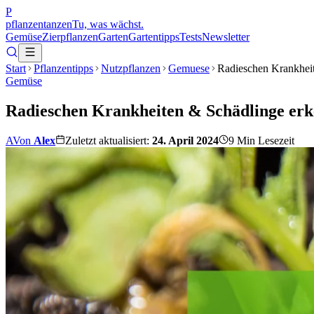
P
pflanzentanzen
Tu, was wächst.
Gemüse
Zierpflanzen
Garten
Gartentipps
Tests
Newsletter
Start
Pflanzentipps
Nutzpflanzen
Gemuese
Radieschen Krankhei
Gemüse
Radieschen Krankheiten & Schädlinge er
A
Von
Alex
Zuletzt aktualisiert:
24. April 2024
9
Min Lesezeit