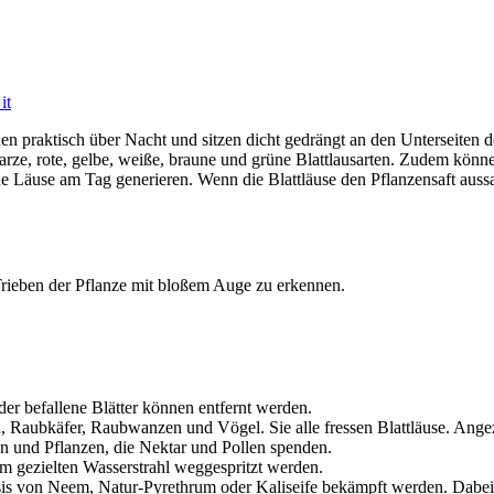
it
nen praktisch über Nacht und sitzen dicht gedrängt an den Unterseiten d
rze, rote, gelbe, weiße, braune und grüne Blattlausarten. Zudem könne
 Läuse am Tag generieren. Wenn die Blattläuse den Pflanzensaft aussa
Trieben der Pflanze mit bloßem Auge zu erkennen.
er befallene Blätter können entfernt werden.
, Raubkäfer, Raubwanzen und Vögel. Sie alle fressen Blattläuse. Ange
en und Pflanzen, die Nektar und Pollen spenden.
inem gezielten Wasserstrahl weggespritzt werden.
sis von Neem, Natur-Pyrethrum oder Kaliseife bekämpft werden. Dabei