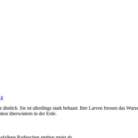
it
e ähnlich. Sie ist allerdings stark behaart. Ihre Larven fressen das Wur
tion überwintern in der Erde.
Befallene Radieschen sterben meist ab.