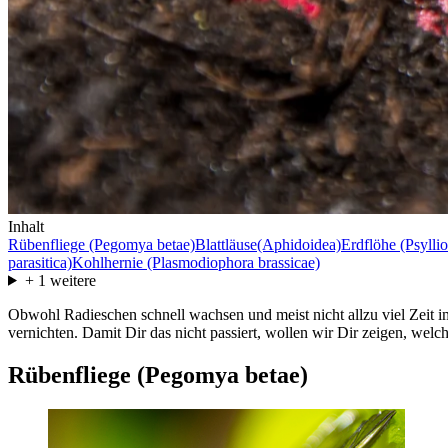
Inhalt
Rübenfliege (Pegomya betae)
Blattläuse(Aphidoidea)
Erdflöhe (Psylli
parasitica)
Kohlhernie (Plasmodiophora brassicae)
+
1
weitere
Obwohl Radieschen schnell wachsen und meist nicht allzu viel Zeit 
vernichten. Damit Dir das nicht passiert, wollen wir Dir zeigen, w
Rübenfliege (Pegomya betae)