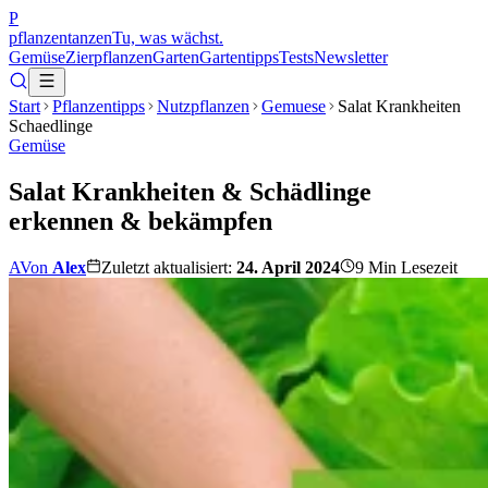
P
pflanzentanzen
Tu, was wächst.
Gemüse
Zierpflanzen
Garten
Gartentipps
Tests
Newsletter
Start
Pflanzentipps
Nutzpflanzen
Gemuese
Salat Krankheiten
Schaedlinge
Gemüse
Salat Krankheiten & Schädlinge
erkennen & bekämpfen
A
Von
Alex
Zuletzt aktualisiert:
24. April 2024
9
Min Lesezeit