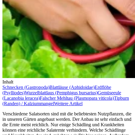
Inhalt
Schnecken (Gastropoda)
Blattläuse (Aphidoidae)
Erdflöhe
(Psylliodes)
Wurzelblattlaus (Pemphigus bursarius)
Gemüseeule
(Lacanobia leracea)
Falscher Mehltau (Plasmopara viticola)
Tipburn
(Randen) / Kalziummangel
Weitere Artikel
Verschiedene Salatsorten sind mit die beliebtesten Nutzpflanzen, die
in unseren Gärten angebaut werden. Der Anbau ist sehr einfach und
die Ernte meist reichlich. Nur einige Schädling und Krankheiten
können eine reichliche Salaternte verhindern. Welche Schädlinge