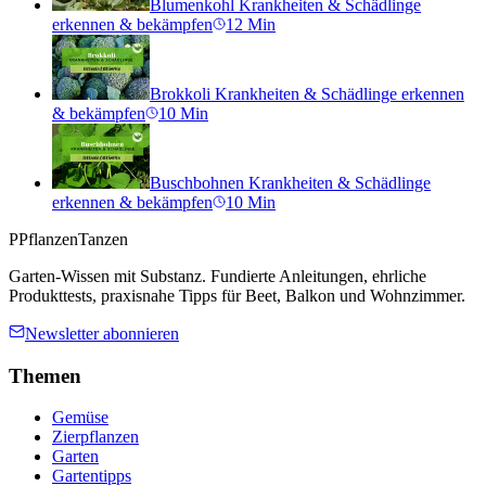
Blumenkohl Krankheiten & Schädlinge
erkennen & bekämpfen
12
Min
Brokkoli Krankheiten & Schädlinge erkennen
& bekämpfen
10
Min
Buschbohnen Krankheiten & Schädlinge
erkennen & bekämpfen
10
Min
P
PflanzenTanzen
Garten-Wissen mit Substanz. Fundierte Anleitungen, ehrliche
Produkttests, praxisnahe Tipps für Beet, Balkon und Wohnzimmer.
Newsletter abonnieren
Themen
Gemüse
Zierpflanzen
Garten
Gartentipps