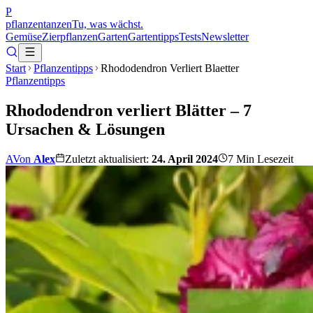
P
pflanzentanzen
Tu, was wächst.
Gemüse
Zierpflanzen
Garten
Gartentipps
Tests
Newsletter
Start
Pflanzentipps
Rhododendron Verliert Blaetter
Pflanzentipps
Rhododendron verliert Blätter – 7
Ursachen & Lösungen
A
Von
Alex
Zuletzt aktualisiert:
24. April 2024
7
Min Lesezeit