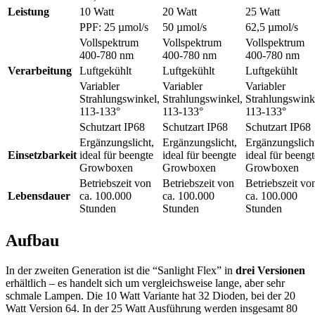
Leistung
10 Watt
20 Watt
25 Watt
PPF: 25 µmol/s
50 µmol/s
62,5 µmol/s
Vollspektrum
Vollspektrum
Vollspektrum
400-780 nm
400-780 nm
400-780 nm
Verarbeitung
Luftgekühlt
Luftgekühlt
Luftgekühlt
Variabler
Variabler
Variabler
Strahlungswinkel,
Strahlungswinkel,
Strahlungswink
113-133°
113-133°
113-133°
Schutzart IP68
Schutzart IP68
Schutzart IP68
Ergänzungslicht,
Ergänzungslicht,
Ergänzungslich
Einsetzbarkeit
ideal für beengte
ideal für beengte
ideal für beengt
Growboxen
Growboxen
Growboxen
Betriebszeit von
Betriebszeit von
Betriebszeit vo
Lebensdauer
ca. 100.000
ca. 100.000
ca. 100.000
Stunden
Stunden
Stunden
Aufbau
In der zweiten Generation ist die “Sanlight Flex” in
drei Versionen
erhältlich – es handelt sich um vergleichsweise lange, aber sehr
schmale Lampen. Die 10 Watt Variante hat 32 Dioden, bei der 20
Watt Version 64. In der 25 Watt Ausführung werden insgesamt 80