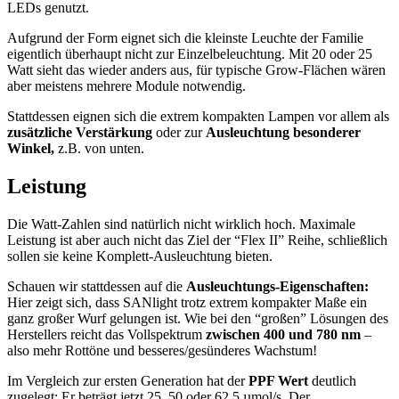
LEDs genutzt.
Aufgrund der Form eignet sich die kleinste Leuchte der Familie
eigentlich überhaupt nicht zur Einzelbeleuchtung. Mit 20 oder 25
Watt sieht das wieder anders aus, für typische Grow-Flächen wären
aber meistens mehrere Module notwendig.
Stattdessen eignen sich die extrem kompakten Lampen vor allem als
zusätzliche Verstärkung
oder zur
Ausleuchtung besonderer
Winkel,
z.B. von unten.
Leistung
Die Watt-Zahlen sind natürlich nicht wirklich hoch. Maximale
Leistung ist aber auch nicht das Ziel der “Flex II” Reihe, schließlich
sollen sie keine Komplett-Ausleuchtung bieten.
Schauen wir stattdessen auf die
Ausleuchtungs-Eigenschaften:
Hier zeigt sich, dass SANlight trotz extrem kompakter Maße ein
ganz großer Wurf gelungen ist. Wie bei den “großen” Lösungen des
Herstellers reicht das Vollspektrum
zwischen 400 und 780 nm
–
also mehr Rottöne und besseres/gesünderes Wachstum!
Im Vergleich zur ersten Generation hat der
PPF Wert
deutlich
zugelegt: Er beträgt jetzt 25, 50 oder 62,5 µmol/s. Der