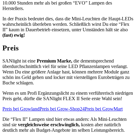
10.000 Stunden mehr als bei großen “EVO” Lampen des
Herstellers.
In der Praxis bedeutet dies, dass die Mini-Leuchten die Haupt-LEDs
wahrscheinlich überleben werden. Schließlich wirst Du eine “Flex
II” kaum in Dauerbetrieb einsetzen, unter Umständen hält sie also
(fast) ewig!
Preis
SANlight ist eine
Premium Marke,
die dementsprechend
überdurchschnittlich viel für seine LED Pflanzenlampen verlangt.
Wenn Du eine größere Anlage hast, können mehrere Module ganz
schön ins Geld gehen und locker mit vierstelligen Eurobeträgen zu
Buche schlagen.
Wenn es um Profi Ergänzungslicht zu einem verführerisch niedrigen
Preis geht, dürfte die SANlight FLEX II Serie erste Wahl sein!
Preis bei Growland
Preis bei Grow-Shop24
Preis bei GrowMart
Die “Flex II” Lampen sind hier etwas anders: Als Mini-Leuchten
sind sie
vergleichsweise erschwinglich,
kosten aber natürlich
deutlich mehr als Budget-Angebote im selben Leistungsbereich.