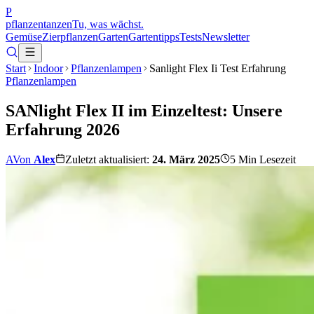
P
pflanzentanzen
Tu, was wächst.
Gemüse
Zierpflanzen
Garten
Gartentipps
Tests
Newsletter
Start
Indoor
Pflanzenlampen
Sanlight Flex Ii Test Erfahrung
Pflanzenlampen
SANlight Flex II im Einzeltest: Unsere
Erfahrung 2026
A
Von
Alex
Zuletzt aktualisiert:
24. März 2025
5
Min Lesezeit