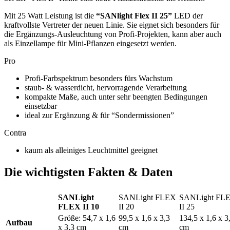
Mit 25 Watt Leistung ist die
“SANlight Flex II 25”
LED der
kraftvollste Vertreter der neuen Linie. Sie eignet sich besonders für
die Ergänzungs-Ausleuchtung von Profi-Projekten, kann aber auch
als Einzellampe für Mini-Pflanzen eingesetzt werden.
Pro
Profi-Farbspektrum besonders fürs Wachstum
staub- & wasserdicht, hervorragende Verarbeitung
kompakte Maße, auch unter sehr beengten Bedingungen
einsetzbar
ideal zur Ergänzung & für “Sondermissionen”
Contra
kaum als alleiniges Leuchtmittel geeignet
Die wichtigsten Fakten & Daten
SANLight
SANLight FLEX
SANLight FL
FLEX II 10
II 20
II 25
Größe: 54,7 x 1,6
99,5 x 1,6 x 3,3
134,5 x 1,6 x 3
Aufbau
x 3,3 cm
cm
cm