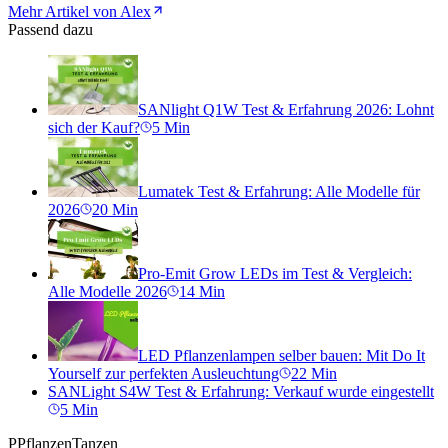
Mehr Artikel von Alex
Passend dazu
SANlight Q1W Test & Erfahrung 2026: Lohnt
sich der Kauf?
5
Min
Lumatek Test & Erfahrung: Alle Modelle für
2026
20
Min
Pro-Emit Grow LEDs im Test & Vergleich:
Alle Modelle 2026
14
Min
LED Pflanzenlampen selber bauen: Mit Do It
Yourself zur perfekten Ausleuchtung
22
Min
SANLight S4W Test & Erfahrung: Verkauf wurde eingestellt
5
Min
P
PflanzenTanzen