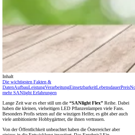
Inhalt
Die wichtigsten Fakten &
Daten
Aufbau
Leistung
Verarbeitung
Einsetzbarkeit
Lebensdauer
Preis
N
mehr SANlight Erfahrungen
Lange Zeit war es eher still um die
“SANlight Flex”
Reihe. Dabei
haben die kleinen, vielseitigen LED Pflanzenlampen viele Fans.
Besonders Profis setzen auf die winzigen Helfer, es gibt aber auch
viele ambitionierte Hobbygärtner, die ihnen vertrauen.
Von der Öffentlichkeit unbeachtet haben die Österreicher aber
einiges in die Entwicklung investiert. Das Ergebnis? Ein