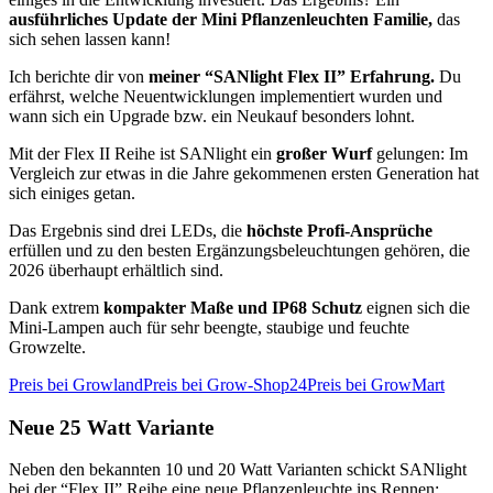
ausführliches Update der Mini Pflanzenleuchten Familie,
das
sich sehen lassen kann!
Ich berichte dir von
meiner “SANlight Flex II” Erfahrung.
Du
erfährst, welche Neuentwicklungen implementiert wurden und
wann sich ein Upgrade bzw. ein Neukauf besonders lohnt.
Mit der Flex II Reihe ist SANlight ein
großer Wurf
gelungen: Im
Vergleich zur etwas in die Jahre gekommenen ersten Generation hat
sich einiges getan.
Das Ergebnis sind drei LEDs, die
höchste Profi-Ansprüche
erfüllen und zu den besten Ergänzungsbeleuchtungen gehören, die
2026 überhaupt erhältlich sind.
Dank extrem
kompakter Maße und IP68 Schutz
eignen sich die
Mini-Lampen auch für sehr beengte, staubige und feuchte
Growzelte.
Preis bei Growland
Preis bei Grow-Shop24
Preis bei GrowMart
Neue 25 Watt Variante
Neben den bekannten 10 und 20 Watt Varianten schickt SANlight
bei der “Flex II” Reihe eine neue Pflanzenleuchte ins Rennen: