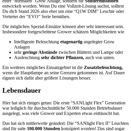
einer “normalen” Grow Anlage, sondern für
Sondermissionen
entwickelt worden. Wenn Du eine Vollzeit-Lösung suchst, solltest
Du dich Stand 2026 also eher um eine “Q1W DIM” Leuchte oder
Vertreter der “EVO” Serie bemühen.
Die möglichen Spezial-Einsätze können aber sehr interessant sein.
Insbesondere fortgeschrittene Grower schätzen Möglichkeiten wie
Intelligente Beleuchtung
etagenartig
angelegter Grow
Anlagen
sehr
geringe Abstände
zwischen Blättern und Lampe oder
Ausleuchtung
sehr dichter Pflanzen,
auch von unten.
Ein weiteres mögliches Einsatzgebiet ist die
Zusatzbeleuchtung,
wenn die Hauptlampe an seine Grenzen gekommen ist. Auf Dauer
eignen sich dafür aber größere Lösungen besser.
Lebensdauer
Hier hat sich einiges getan: Die erste “SANLight Flex” Generation
war lediglich für durchschnittliche 50.000 Stunden Betriebsdauer
ausgelegt, was viele Grower und Experten etwas enttäuscht hat.
Das hat sich mittlerweile geändert: Die “SANlight Flex II” Leuchten
sind für satte
100.000 Stunden
konzipiert worden! Das sind sogar