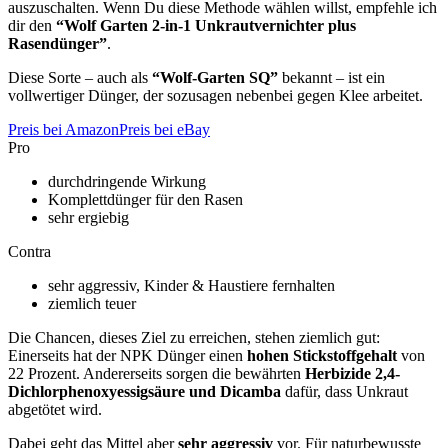
auszuschalten. Wenn Du diese Methode wählen willst, empfehle ich
dir den
“Wolf Garten 2-in-1 Unkrautvernichter plus
Rasendünger”
.
Diese Sorte – auch als
“Wolf-Garten SQ”
bekannt – ist ein
vollwertiger Dünger, der sozusagen nebenbei gegen Klee arbeitet.
Preis bei Amazon
Preis bei eBay
Pro
durchdringende Wirkung
Komplettdünger für den Rasen
sehr ergiebig
Contra
sehr aggressiv, Kinder & Haustiere fernhalten
ziemlich teuer
Die Chancen, dieses Ziel zu erreichen, stehen ziemlich gut:
Einerseits hat der NPK Dünger einen
hohen Stickstoffgehalt
von
22 Prozent. Andererseits sorgen die bewährten
Herbizide 2,4-
Dichlorphenoxyessigsäure und Dicamba
dafür, dass Unkraut
abgetötet wird.
Dabei geht das Mittel aber
sehr aggressiv
vor. Für naturbewusste