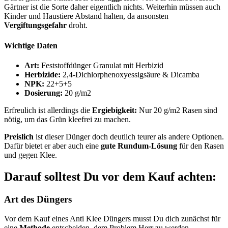
Gärtner ist die Sorte daher eigentlich nichts. Weiterhin müssen auch
Kinder und Haustiere Abstand halten, da ansonsten
Vergiftungsgefahr
droht.
Wichtige Daten
Art:
Feststoffdünger Granulat mit Herbizid
Herbizide:
2,4-Dichlorphenoxyessigsäure & Dicamba
NPK:
22+5+5
Dosierung:
20 g/m2
Erfreulich ist allerdings die
Ergiebigkeit:
Nur 20 g/m2 Rasen sind
nötig, um das Grün kleefrei zu machen.
Preislich
ist dieser Dünger doch deutlich teurer als andere Optionen.
Dafür bietet er aber auch eine
gute Rundum-Lösung
für den Rasen
und gegen Klee.
Darauf solltest Du vor dem Kauf achten:
Art des Düngers
Vor dem Kauf eines Anti Klee Düngers musst Du dich zunächst für
eine
Methode
entscheiden, dem Problem Herr zu werden.