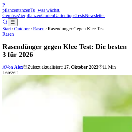
P
pflanzentanzen
Tu, was wächst.
Gemüse
Zierpflanzen
Garten
Gartentipps
Tests
Newsletter
Start
Outdoor
Rasen
Rasendunger Gegen Klee Test
Rasen
Rasendünger gegen Klee Test: Die besten
3 für 2026
A
Von
Alex
Zuletzt aktualisiert:
17. Oktober 2023
11
Min
Lesezeit