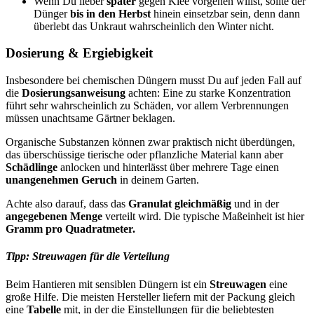
Wenn Du lieber
später
gegen Klee vorgehen willst, sollte der
Dünger
bis in den Herbst
hinein einsetzbar sein, denn dann
überlebt das Unkraut wahrscheinlich den Winter nicht.
Dosierung & Ergiebigkeit
Insbesondere bei chemischen Düngern musst Du auf jeden Fall auf
die
Dosierungsanweisung
achten: Eine zu starke Konzentration
führt sehr wahrscheinlich zu Schäden, vor allem Verbrennungen
müssen unachtsame Gärtner beklagen.
Organische Substanzen können zwar praktisch nicht überdüngen,
das überschüssige tierische oder pflanzliche Material kann aber
Schädlinge
anlocken und hinterlässt über mehrere Tage einen
unangenehmen Geruch
in deinem Garten.
Achte also darauf, dass das
Granulat gleichmäßig
und in der
angegebenen Menge
verteilt wird. Die typische Maßeinheit ist hier
Gramm pro Quadratmeter.
Tipp: Streuwagen für die Verteilung
Beim Hantieren mit sensiblen Düngern ist ein
Streuwagen
eine
große Hilfe. Die meisten Hersteller liefern mit der Packung gleich
eine
Tabelle
mit, in der die Einstellungen für die beliebtesten