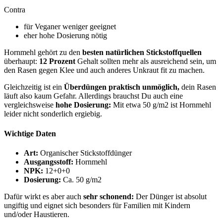
Contra
für Veganer weniger geeignet
eher hohe Dosierung nötig
Hornmehl gehört zu den
besten natürlichen Stickstoffquellen
überhaupt:
12 Prozent
Gehalt sollten mehr als ausreichend sein, um
den Rasen gegen Klee und auch anderes Unkraut fit zu machen.
Gleichzeitig ist ein
Überdüngen praktisch unmöglich,
dein Rasen
läuft also kaum Gefahr. Allerdings brauchst Du auch eine
vergleichsweise
hohe Dosierung:
Mit etwa 50 g/m2 ist Hornmehl
leider nicht sonderlich ergiebig.
Wichtige Daten
Art:
Organischer Stickstoffdünger
Ausgangsstoff:
Hornmehl
NPK:
12+0+0
Dosierung:
Ca. 50 g/m2
Dafür wirkt es aber auch
sehr schonend:
Der Dünger ist absolut
ungiftig und eignet sich besonders für Familien mit Kindern
und/oder Haustieren.