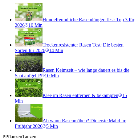
Hundefreundliche Rasendünger Test: Top 3 für
2026
10
Min
Trockenresistenter Rasen Test: Die besten
Sorten für 2026
14
Min
Rasen Keimzeit – wie lange dauert es bis die
Saat aufgeht?
10
Min
Klee im Rasen entfernen & bekämpfen
15
Min
Ab wann Rasenmähen? Die erste Mahd im
Frühjahr 2026
5
Min
P
PflanzenTanzen