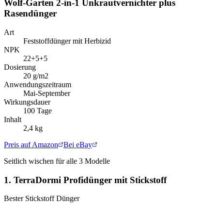
Wolf-Garten 2-in-1 Unkrautvernichter plus
Rasendünger
Art
Feststoffdünger mit Herbizid
NPK
22+5+5
Dosierung
20 g/m2
Anwendungszeitraum
Mai-September
Wirkungsdauer
100 Tage
Inhalt
2,4 kg
Preis auf Amazon
Bei eBay
Seitlich wischen für alle
3
Modelle
1.
TerraDormi Profidünger mit Stickstoff
Bester Stickstoff Dünger