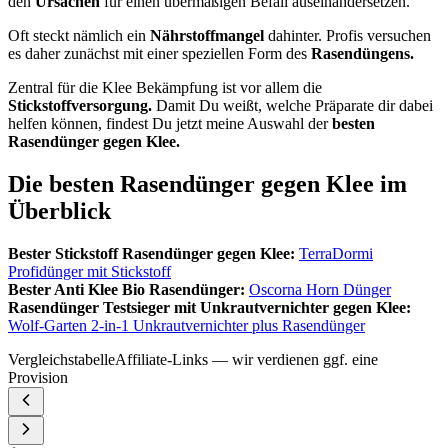
den
Ursachen
für einen übermäßigen Befall auseinandersetzen.
Oft steckt nämlich ein
Nährstoffmangel
dahinter. Profis versuchen
es daher zunächst mit einer speziellen Form des
Rasendüngens.
Zentral für die Klee Bekämpfung ist vor allem die
Stickstoffversorgung.
Damit Du weißt, welche Präparate dir dabei
helfen können, findest Du jetzt meine Auswahl der
besten
Rasendünger gegen Klee.
Die besten Rasendünger gegen Klee im
Überblick
Bester Stickstoff Rasendünger gegen Klee:
TerraDormi
Profidünger mit Stickstoff
Bester Anti Klee Bio Rasendünger:
Oscorna Horn Dünger
Rasendünger Testsieger mit Unkrautvernichter gegen Klee:
Wolf-Garten 2-in-1 Unkrautvernichter plus Rasendünger
Vergleichstabelle
Affiliate-Links — wir verdienen ggf. eine
Provision