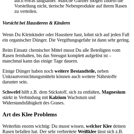
auch etwas langsamer. Manche Gärtner mögen zudem die
Vorstellung nicht, tierische Nebenprodukte auf ihrem Rasen
zu verteilen.
Vorsicht bei Haustieren & Kindern
Wenn Du Kleinkinder oder Haustiere hast, lohnt sich auf jeden Fall
ein organischer Dünger. Die Vergiftungsgefahr ist dann sehr gering.
Beim Einsatz chemischer Mittel musst Du alle Beteiligten vom
Rasen fernhalten, bis das Streugut komplett aufgelöst ist –
manchmal kann das einige Tage dauern.
Einige Dünger haben noch
weitere Bestandteile,
neben
Unkrautvernichtungsmitteln können auch weitere Nährstoffe
darunter sein.
Schwefel
hilft z.B. dem Stickstoff, sich zu entfalten,
Magnesium
stärkt in Verbindung mit
Kalzium
Wachstum und
Widerstandsfähigkeit des Grases.
Art des Klee Problems
Weiterhin enorm wichtig: Du musst wissen,
welcher Klee
deinen
Rasen befallen hat. Der sehr verbreitete
Weißklee
lässt sich z.B.