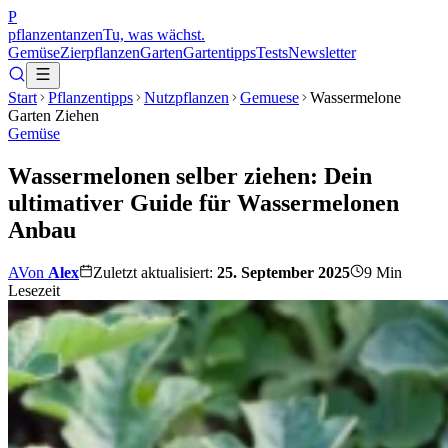
P
pflanzentanzen
Tu, was wächst.
Gemüse
Zierpflanzen
Garten
Gartentipps
Tests
Newsletter
Start
Pflanzentipps
Nutzpflanzen
Gemuese
Wassermelone
Garten Ziehen
Gemüse
Wassermelonen selber ziehen: Dein
ultimativer Guide für Wassermelonen
Anbau
A
Von
Alex
Zuletzt aktualisiert:
25. September 2025
9
Min
Lesezeit