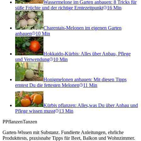
Wassermelone im Garten anbauen: 8 Tricks für
süße Früchte und der richtige Erntezeitpunkt
16
Min
Charentais-Melonen im eigenen Garten
anbauen
10
Min
Hokkaido-Kürbis: Alles über Anbau, Pflege
und Verwendung
10
Min
Honigmelonen anbauen: Mit diesen Tipps
erntest Du die fettesten Melonen
11
Min
Kürbis pflanzen: Alles,was Du über Anbau und
Pflege wissen musst
13
Min
P
PflanzenTanzen
Garten-Wissen mit Substanz. Fundierte Anleitungen, ehrliche
Produkttests, praxisnahe Tipps für Beet, Balkon und Wohnzimmer.