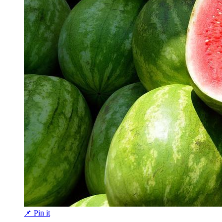
📌 Pin it