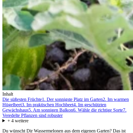
Inhalt
Die süßesten Früchte
1. Der sonnigste Platz im Garten
2. Im warmen
Hügelbeet
3. Im praktischen Hochbeet
4. Im geschützten
Gewächshaus
5. Am sonnigen Balkon
6. Wähle die richtige Sorte
7.
Veredelte Pflanzen sind robuster
+
4
weitere
Du wünscht Dir Wassermelonen aus dem eigenen Garten? Das ist