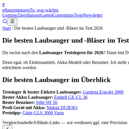
P
pflanzentanzen
Tu, was wächst.
Gemüse
Zierpflanzen
Garten
Gartentipps
Tests
Newsletter
Start
Die besten Laubsauger und -Bläser im Test 2026
Die besten Laubsauger und -Bläser im Tes
Du suchst nach den
Laubsauger Testsiegern für 2026
? Dann bist Du
Denn egal, ob Elektroantrieb, Akku-Modell oder Benziner: Ich stelle d
erleichtern werden.
Die besten Laubsauger im Überblick
Testsieger & bester Elektro Laubsauger:
Gardena ErgoJet 3000
Bester Akku Laubsauger:
Einhell GE-CL 36
Bester Benziner:
Stihl SH 56
Profi Gerät mit Akku:
Makita DUB363
Preistipp:
Güde GLS 3000 Vario
Vergleichstabelle
Affiliate-Links — wir verdienen ggf. eine Provision