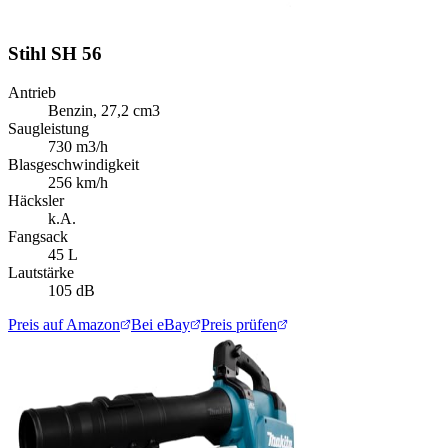
Stihl SH 56
Antrieb
Benzin, 27,2 cm3
Saugleistung
730 m3/h
Blasgeschwindigkeit
256 km/h
Häcksler
k.A.
Fangsack
45 L
Lautstärke
105 dB
Preis auf Amazon
Bei eBay
Preis prüfen