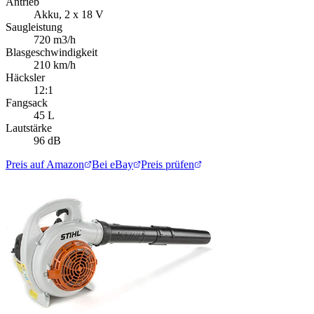
Antrieb
Akku, 2 x 18 V
Saugleistung
720 m3/h
Blasgeschwindigkeit
210 km/h
Häcksler
12:1
Fangsack
45 L
Lautstärke
96 dB
Preis auf Amazon
Bei eBay
Preis prüfen