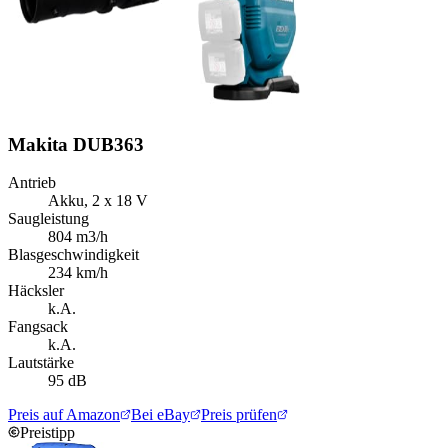
Makita DUB363
Antrieb
Akku, 2 x 18 V
Saugleistung
804 m3/h
Blasgeschwindigkeit
234 km/h
Häcksler
k.A.
Fangsack
k.A.
Lautstärke
95 dB
Preis auf Amazon
Bei eBay
Preis prüfen
Preistipp