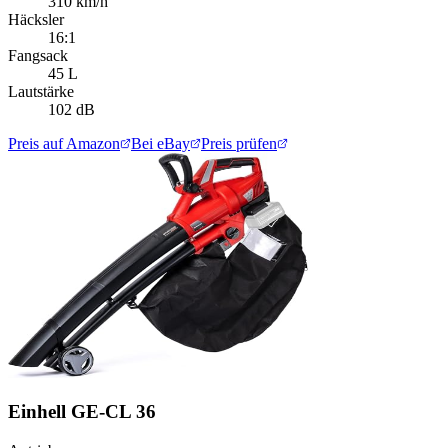
310 km/h
Häcksler
16:1
Fangsack
45 L
Lautstärke
102 dB
Preis auf Amazon
Bei eBay
Preis prüfen
Einhell GE-CL 36