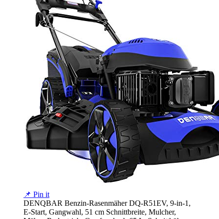
📌 Pin it
DENQBAR Benzin-Rasenmäher DQ-R51EV, 9-in-1,
E-Start, Gangwahl, 51 cm Schnittbreite, Mulcher,