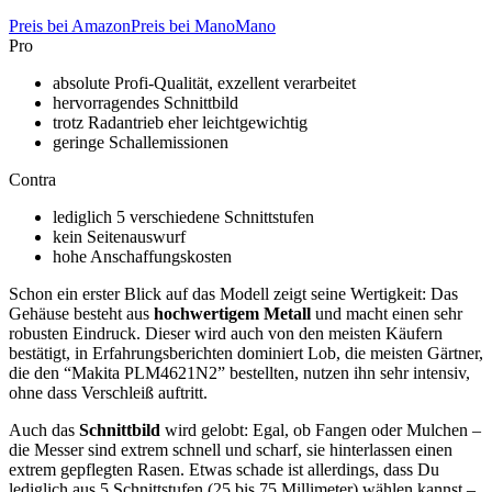
Preis bei Amazon
Preis bei ManoMano
Pro
absolute Profi-Qualität, exzellent verarbeitet
hervorragendes Schnittbild
trotz Radantrieb eher leichtgewichtig
geringe Schallemissionen
Contra
lediglich 5 verschiedene Schnittstufen
kein Seitenauswurf
hohe Anschaffungskosten
Schon ein erster Blick auf das Modell zeigt seine Wertigkeit: Das
Gehäuse besteht aus
hochwertigem Metall
und macht einen sehr
robusten Eindruck. Dieser wird auch von den meisten Käufern
bestätigt, in Erfahrungsberichten dominiert Lob, die meisten Gärtner,
die den “Makita PLM4621N2” bestellten, nutzen ihn sehr intensiv,
ohne dass Verschleiß auftritt.
Auch das
Schnittbild
wird gelobt: Egal, ob Fangen oder Mulchen –
die Messer sind extrem schnell und scharf, sie hinterlassen einen
extrem gepflegten Rasen. Etwas schade ist allerdings, dass Du
lediglich aus 5 Schnittstufen (25 bis 75 Millimeter) wählen kannst –