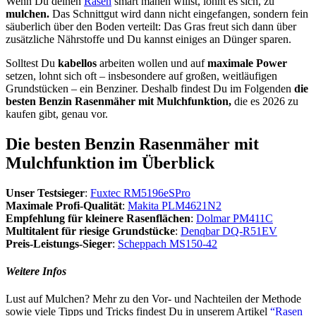
Wenn Du deinen
Rasen
smart mähen willst, lohnt es sich, zu
mulchen.
Das Schnittgut wird dann nicht eingefangen, sondern fein
säuberlich über den Boden verteilt: Das Gras freut sich dann über
zusätzliche Nährstoffe und Du kannst einiges an Dünger sparen.
Solltest Du
kabellos
arbeiten wollen und auf
maximale Power
setzen, lohnt sich oft – insbesondere auf großen, weitläufigen
Grundstücken – ein Benziner. Deshalb findest Du im Folgenden
die
besten Benzin Rasenmäher mit Mulchfunktion,
die es 2026 zu
kaufen gibt, genau vor.
Die besten Benzin Rasenmäher mit
Mulchfunktion im Überblick
Unser Testsieger
:
Fuxtec RM5196eSPro
Maximale Profi-Qualität
:
Makita PLM4621N2
Empfehlung für kleinere Rasenflächen
:
Dolmar PM411C
Multitalent für riesige Grundstücke
:
Denqbar DQ-R51EV
Preis-Leistungs-Sieger
:
Scheppach MS150-42
Weitere Infos
Lust auf Mulchen? Mehr zu den Vor- und Nachteilen der Methode
sowie viele Tipps und Tricks findest Du in unserem Artikel
“Rasen