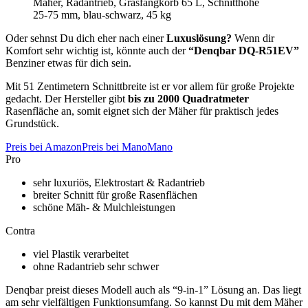
Mäher, Radantrieb, Grasfangkorb 65 L, Schnitthöhe
25-75 mm, blau-schwarz, 45 kg
Oder sehnst Du dich eher nach einer
Luxuslösung?
Wenn dir
Komfort sehr wichtig ist, könnte auch der
“Denqbar DQ-R51EV”
Benziner etwas für dich sein.
Mit 51 Zentimetern Schnittbreite ist er vor allem für große Projekte
gedacht. Der Hersteller gibt
bis zu 2000 Quadratmeter
Rasenfläche an, somit eignet sich der Mäher für praktisch jedes
Grundstück.
Preis bei Amazon
Preis bei ManoMano
Pro
sehr luxuriös, Elektrostart & Radantrieb
breiter Schnitt für große Rasenflächen
schöne Mäh- & Mulchleistungen
Contra
viel Plastik verarbeitet
ohne Radantrieb sehr schwer
Denqbar preist dieses Modell auch als “9-in-1” Lösung an. Das liegt
am sehr vielfältigen Funktionsumfang. So kannst Du mit dem Mäher