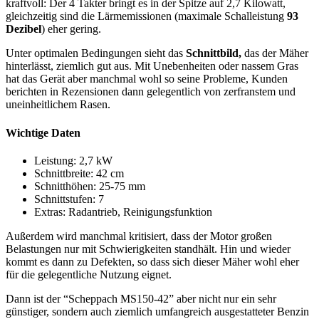
kraftvoll: Der 4 Takter bringt es in der Spitze auf 2,7 Kilowatt,
gleichzeitig sind die Lärmemissionen (maximale Schalleistung
93
Dezibel
) eher gering.
Unter optimalen Bedingungen sieht das
Schnittbild,
das der Mäher
hinterlässt, ziemlich gut aus. Mit Unebenheiten oder nassem Gras
hat das Gerät aber manchmal wohl so seine Probleme, Kunden
berichten in Rezensionen dann gelegentlich von zerfranstem und
uneinheitlichem Rasen.
Wichtige Daten
Leistung: 2,7 kW
Schnittbreite: 42 cm
Schnitthöhen: 25-75 mm
Schnittstufen: 7
Extras: Radantrieb, Reinigungsfunktion
Außerdem wird manchmal kritisiert, dass der Motor großen
Belastungen nur mit Schwierigkeiten standhält. Hin und wieder
kommt es dann zu Defekten, so dass sich dieser Mäher wohl eher
für die gelegentliche Nutzung eignet.
Dann ist der “Scheppach MS150-42” aber nicht nur ein sehr
günstiger, sondern auch ziemlich umfangreich ausgestatteter Benzin