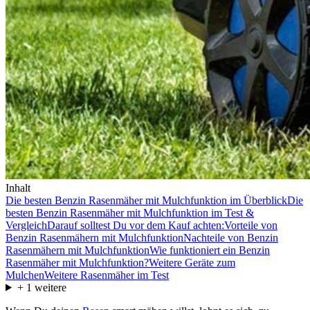
Inhalt
Die besten Benzin Rasenmäher mit Mulchfunktion im Überblick
Die
besten Benzin Rasenmäher mit Mulchfunktion im Test &
Vergleich
Darauf solltest Du vor dem Kauf achten:
Vorteile von
Benzin Rasenmähern mit Mulchfunktion
Nachteile von Benzin
Rasenmähern mit Mulchfunktion
Wie funktioniert ein Benzin
Rasenmäher mit Mulchfunktion?
Weitere Geräte zum
Mulchen
Weitere Rasenmäher im Test
+
1
weitere