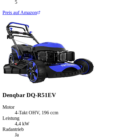
5
Preis auf Amazon
Denqbar DQ-R51EV
Motor
4-Takt OHV, 196 ccm
Leistung
4,4 kW
Radantrieb
Ja