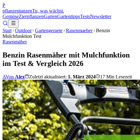
P
pflanzentanzen
Tu, was wächst.
Gemüse
Zierpflanzen
Garten
Gartentipps
Tests
Newsletter
Start
Outdoor
Gartengeraete
Rasenmaeher
Benzin
Mulchfunktion Test
Rasenmäher
Benzin Rasenmäher mit Mulchfunktion
im Test & Vergleich 2026
A
Von
Alex
Zuletzt aktualisiert:
1. März 2024
17
Min Lesezeit